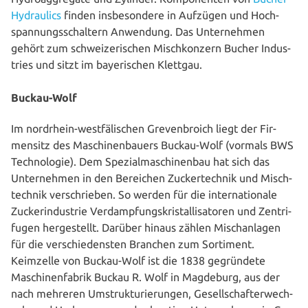
Hydrau­lics
finden ins­be­son­de­re in Aufzügen und Hoch­
span­nungs­schal­tern Anwendung. Das Unter­neh­men
gehört zum schwei­ze­ri­schen Misch­kon­zern Bucher Indus­
tries und sitzt im baye­ri­schen Klettgau.
Buckau-Wolf
Im nordrhein-west­fä­li­schen Gre­ven­broich liegt der Fir­
men­sitz des Maschi­nen­bau­ers Buckau-Wolf (vormals BWS
Tech­no­lo­gie). Dem Spe­zi­al­ma­schi­nen­bau hat sich das
Unter­neh­men in den Bereichen Zucker­tech­nik und Misch­
tech­nik ver­schrie­ben. So werden für die inter­na­tio­na­le
Zucker­in­dus­trie Ver­damp­fungs­kris­tal­li­sa­to­ren und Zen­tri­
fu­gen her­ge­stellt. Darüber hinaus zählen Misch­an­la­gen
für die ver­schie­dens­ten Branchen zum Sortiment.
Keimzelle von Buckau-Wolf ist die 1838 gegrün­de­te
Maschi­nen­fa­brik Buckau R. Wolf in Magdeburg, aus der
nach mehreren Umstruk­tu­rie­run­gen, Gesell­schaf­ter­wech­