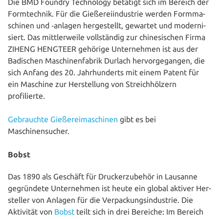
Die BMD Foundry Tech­no­lo­gy betätigt sich im Bereich der
Form­tech­nik. Für die Gie­ße­rei­in­dus­trie werden Form­ma­
schi­nen und ‑anlagen her­ge­stellt, gewartet und moder­ni­
siert. Das mitt­ler­wei­le voll­stän­dig zur chi­ne­si­schen Firma
ZIHENG HENGTEER gehörige Unter­neh­men ist aus der
Badischen Maschi­nen­fa­brik Durlach her­vor­ge­gan­gen, die
sich Anfang des 20. Jahr­hun­derts mit einem Patent für
ein Maschine zur Her­stel­lung von Streich­höl­zern
profilierte.
Gebrauch­te Gie­ße­rei­ma­schi­nen
gibt es bei
Maschinensucher.
Bobst
Das 1890 als Geschäft für Drucker­zu­be­hör in Lausanne
gegrün­de­te Unter­neh­men ist heute ein global aktiver Her­
stel­ler von Anlagen für die Ver­pa­ckungs­in­dus­trie. Die
Aktivität von
Bobst
teilt sich in drei Bereiche: Im Bereich