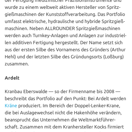
der Fertigung medi­zi­ni­scher Prä­zi­si­ons­in­stru­men­te und
wurde zu einem weltweit aktiven Her­stel­ler von Spritz­
gieß­ma­schi­nen der Kunst­stoff­ver­ar­bei­tung. Das Portfolio
umfasst elek­tri­sche, hydrau­li­sche und hybride Spritz­gieß­
ma­schi­nen. Neben ALLROUNDER Spritz­gieß­ma­schi­nen
werden auch Turnkey-Anlagen und Anlagen zur indus­tri­el­
len additiven Fertigung her­ge­stellt. Der Name setzt sich
aus der ersten Silbe des Vornamens des Gründers (Arthur
Hehl) und der letzten Silbe des Grün­dungs­orts (Loßburg)
zusammen.
Ardelt
Kranbau Ebers­wal­de — so der Fir­men­na­me bis 2008 —
beschreibt das Portfolio auf den Punkt: Bei Ardelt werden
Kräne
pro­du­ziert. Im Bereich der Doppel-Lenker-Krane,
die bei Aus­la­ge­wech­sel nicht die Hakenhöhe verändern,
bean­sprucht das Unter­neh­men die Welt­markt­füh­rer­
schaft. Zusammen mit dem Kran­her­stel­ler Kocks firmiert