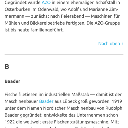
Gegründet wurde
AZO
in einem ehe­ma­li­gen Schaf­stall in
Oster­bur­ken im Odenwald, wo Adolf und Marianne Zim­
mer­mann — zunächst nach Fei­er­abend — Maschinen für
Mühlen und Bäcke­rei­be­trie­be fertigten. Die AZO-Gruppe
ist bis heute familiengeführt.
Nach
oben
↑
B
Baader
Fische file­tie­ren im indus­tri­el­len Maßstab — damit ist der
Maschi­nen­bau­er
Baader
aus Lübeck groß geworden. 1919
unter dem Namen Nor­di­scher Maschi­nen­bau von Rudolph
Baader gegründet, ent­wi­ckel­te das Unter­neh­men schon
1922 die weltweit erste Fischent­grä­tungs­ma­schi­ne. Mitt­