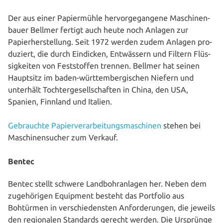
Der aus einer Papier­müh­le her­vor­ge­gan­ge­ne Maschi­nen­
bau­er Bellmer fertigt auch heute noch Anlagen zur
Papier­her­stel­lung. Seit 1972 werden zudem Anlagen pro­
du­ziert, die durch Eindicken, Ent­wäs­sern und Filtern Flüs­
sig­kei­ten von Fest­stof­fen trennen. Bellmer hat seinen
Hauptsitz im baden-würt­tem­ber­gi­schen Niefern und
unterhält Toch­ter­ge­sell­schaf­ten in China, den USA,
Spanien, Finnland und Italien.
Gebrauch­te Papier­ver­ar­bei­tungs­ma­schi­nen
stehen bei
Maschinen­sucher zum Verkauf.
Bentec
Bentec stellt schwere Land­bohr­an­la­gen her. Neben dem
zuge­hö­ri­gen Equipment besteht das Portfolio aus
Bohtürmen in ver­schie­dens­ten Anfor­de­run­gen, die jeweils
den regio­na­len Standards gerecht werden. Die Ursprünge