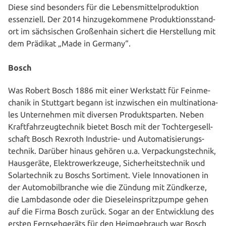
Diese sind besonders für die Lebens­mit­tel­pro­duk­ti­on
essen­zi­ell. Der 2014 hin­zu­ge­kom­me­ne Pro­duk­ti­ons­stand­
ort im säch­si­schen Gro­ßen­hain sichert die Her­stel­lung mit
dem Prädikat „Made in Germany“.
Bosch
Was Robert Bosch 1886 mit einer Werkstatt für Fein­me­
cha­nik in Stuttgart begann ist inzwi­schen ein mul­ti­na­tio­na­
les Unter­neh­men mit diversen Pro­dukt­spar­ten. Neben
Kraft­fahr­zeug­tech­nik bietet Bosch mit der Toch­ter­ge­sell­
schaft Bosch Rexroth Industrie- und Auto­ma­ti­sie­rungs­
tech­nik. Darüber hinaus gehören u.a. Ver­pa­ckungs­tech­nik,
Haus­ge­rä­te, Elek­tro­werk­zeu­ge, Sicher­heits­tech­nik und
Solar­tech­nik zu Boschs Sortiment. Viele Inno­va­tio­nen in
der Auto­mo­bil­bran­che wie die Zündung mit Zündkerze,
die Lamb­da­son­de oder die Die­sel­ein­spritz­pum­pe gehen
auf die Firma Bosch zurück. Sogar an der Ent­wick­lung des
ersten Fern­seh­ge­räts für den Heim­ge­brauch war Bosch