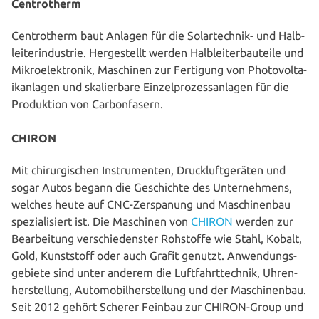
Centrotherm
Cent­ro­therm baut Anlagen für die Solar­tech­nik- und Halb­
lei­ter­indus­trie. Her­ge­stellt werden Halb­lei­ter­bau­tei­le und
Mikro­elek­tro­nik, Maschinen zur Fertigung von Pho­to­vol­ta­
ik­an­la­gen und ska­lier­ba­re Ein­zel­pro­zess­an­la­gen für die
Pro­duk­ti­on von Carbonfasern.
CHIRON
Mit chir­ur­gi­schen Instru­men­ten, Druck­luft­ge­rä­ten und
sogar Autos begann die Geschich­te des Unter­neh­mens,
welches heute auf CNC-Zer­spa­nung und Maschi­nen­bau
spe­zia­li­siert ist. Die Maschinen von
CHIRON
werden zur
Bear­bei­tung ver­schie­dens­ter Rohstoffe wie Stahl, Kobalt,
Gold, Kunst­stoff oder auch Grafit genutzt. Anwen­dungs­
ge­bie­te sind unter anderem die Luft­fahrt­tech­nik, Uhren­
her­stel­lung, Auto­mo­bil­her­stel­lung und der Maschi­nen­bau.
Seit 2012 gehört Scherer Feinbau zur CHIRON-Group und