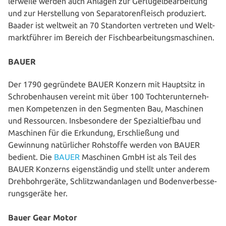
ler­wei­le werden auch Anlagen zur Geflü­gel­be­ar­bei­tung
und zur Her­stel­lung von Sepa­ra­to­ren­fleisch pro­du­ziert.
Baader ist weltweit an 70 Stand­or­ten vertreten und Welt­
markt­füh­rer im Bereich der Fischbearbeitungsmaschinen.
BAUER
Der 1790 gegrün­de­te BAUER Konzern mit Hauptsitz in
Schro­ben­hau­sen vereint mit über 100 Toch­ter­un­ter­neh­
men Kom­pe­ten­zen in den Segmenten Bau, Maschinen
und Res­sour­cen. Ins­be­son­de­re der Spe­zi­al­tief­bau und
Maschinen für die Erkundung, Erschlie­ßung und
Gewinnung natür­li­cher Rohstoffe werden von BAUER
bedient. Die
BAUER
Maschinen GmbH ist als Teil des
BAUER Konzerns eigen­stän­dig und stellt unter anderem
Dreh­bohr­ge­rä­te, Schlitz­wand­an­la­gen und Boden­ver­bes­se­
rungs­ge­rä­te her.
Bauer Gear Motor