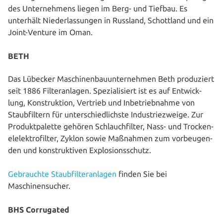
des Unter­neh­mens liegen im Berg- und Tiefbau. Es
unterhält Nie­der­las­sun­gen in Russland, Schott­land und ein
Joint-Venture im Oman.
BETH
Das Lübecker Maschi­nen­bau­un­ter­neh­men Beth pro­du­ziert
seit 1886 Fil­ter­an­la­gen. Spe­zia­li­siert ist es auf Ent­wick­
lung, Kon­struk­ti­on, Vertrieb und Inbe­trieb­nah­me von
Staub­fil­tern für unter­schied­lichs­te Indus­trie­zwei­ge. Zur
Pro­dukt­pa­let­te gehören Schlauch­fil­ter, Nass- und Tro­cken­
el­elek­tro­fil­ter, Zyklon sowie Maßnahmen zum vor­beu­gen­
den und kon­struk­ti­ven Explosionsschutz.
Gebrauch­te Staub­fil­ter­an­la­gen
finden Sie bei
Maschinensucher.
BHS Corrugated