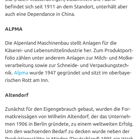
befindet sich seit 1911 an dem Standort, unterhält aber
auch eine Depen­dance in China.
ALPMA
Die Alpenland Maschi­nen­bau stellt Anlagen für die
Käserei- und Lebens­mit­tel­in­dus­trie her. Zum Pro­dukt­port­
fo­lio zählen unter anderem Anlagen zur Milch- und Mol­ke­
ver­ar­bei­tung sowie zur Schneide- und Ver­pa­ckungs­tech­
nik.
Alpma
wurde 1947 gegründet und sitzt im ober­baye­
ri­schen Rott am Inn.
Altendorf
Zunächst für den Eigen­ge­brauch gebaut, wurden die For­
mat­kreis­sä­gen von Wilhelm Altendorf, der das Unter­neh­
men 1906 in Berlin gründete, zu einem welt­wei­ten Erfolg.
Um den wach­sen­den Bedarf zu decken wurde neben der
Pro­duk­ti­ons­stät­te in Minden (Deutsch­land) 1995 ein Werk