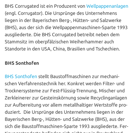
BHS Cor­ru­ga­ted ist ein Produzent von
Well­pap­pen­an­la­gen
(engl. Cor­ru­ga­tor). Die Ursprünge des Unter­neh­mens
liegen in der Baye­ri­schen Berg‑, Hütten- und Salzwerke
(BHS), aus der sich die Well­pap­pen­ma­schi­nen-Sparte 1993
aus­glie­der­te. Die BHS Cor­ru­ga­ted betreibt neben dem
Stammsitz im ober­pfäl­zi­schen Wei­her­ham­mer auch
Standorte in den USA, China, Brasilien und Tschechien.
BHS Sonthofen
BHS Sonthofen
stellt Bau­stoff­ma­schi­nen zur mecha­ni­
schen Ver­fah­rens­tech­nik her. Konkret werden Filter- und
Trock­ner­sys­te­me zur Fest-Flüssig-Trennung, Mischer und
Zer­klei­ne­rer zur Gesteins­kör­nung sowie Recy­cling­an­la­gen
zur Auf­be­rei­tung vor allem metall­hal­ti­ger Wert­stof­fe pro­
du­ziert. Die Ursprünge des Unter­neh­mens liegen in der
Baye­ri­schen Berg‑, Hütten- und Salzwerke (BHS), aus der
sich die Bau­stoff­ma­schi­nen-Sparte 1993 aus­glie­der­te. Fer­