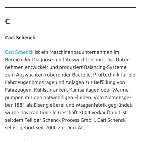
C
Carl Schenck
Carl Schenck
ist ein Maschi­nen­bau­un­ter­neh­men im
Bereich der Diagnose- und Aus­wucht­tech­nik. Das Unter­
neh­men ent­wi­ckelt und pro­du­ziert Balancing-Systeme
zum Aus­wuch­ten rotie­ren­der Bauteile, Prüf­tech­nik für die
Fahr­zeug­end­mon­ta­ge und Anlagen zur Befüllung von
Fahr­zeu­gen, Kühl­schrän­ken, Kli­ma­an­la­gen oder Wär­me­
pum­pen mit den not­wen­di­gen Fluiden. Vom Namens­ge­
ber 1881 als Eisen­gie­ße­rei und Waa­gen­fa­brik gegründet,
wurde das tra­di­tio­nel­le Geschäft 2004 verkauft und ist
seitdem Teil der Schenck Process GmbH. Carl Schenck
selbst gehört seit 2000 zur Dürr AG.