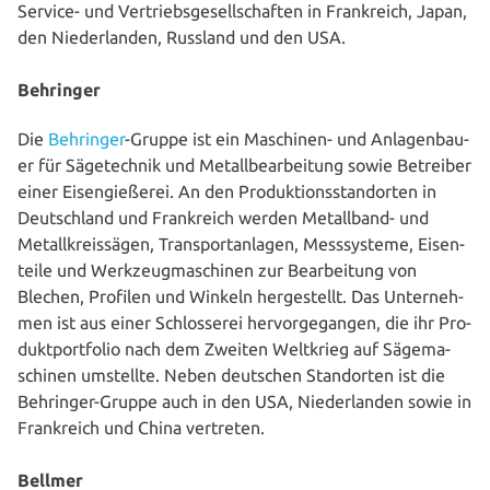
Service- und Ver­triebs­ge­sell­schaf­ten in Frank­reich, Japan,
den Nie­der­lan­den, Russland und den USA.
Behringer
Die
Behringer
-Gruppe ist ein Maschinen- und Anla­gen­bau­
er für Säge­tech­nik und Metall­be­ar­bei­tung sowie Betreiber
einer Eisen­gie­ße­rei. An den Pro­duk­ti­ons­stand­or­ten in
Deutsch­land und Frank­reich werden Metall­band- und
Metall­kreis­sä­gen, Trans­port­an­la­gen, Mess­sys­te­me, Eisen­
tei­le und Werk­zeug­ma­schi­nen zur Bear­bei­tung von
Blechen, Profilen und Winkeln her­ge­stellt. Das Unter­neh­
men ist aus einer Schlos­se­rei her­vor­ge­gan­gen, die ihr Pro­
dukt­port­fo­lio nach dem Zweiten Weltkrieg auf Säge­ma­
schi­nen umstellte. Neben deutschen Stand­or­ten ist die
Behringer-Gruppe auch in den USA, Nie­der­lan­den sowie in
Frank­reich und China vertreten.
Bellmer