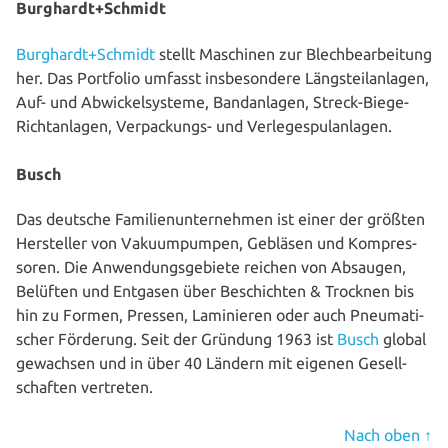
Burghardt+Schmidt
Burghardt+Schmidt
stellt Maschinen zur Blech­be­ar­bei­tung
her. Das Portfolio umfasst ins­be­son­de­re Längs­teil­an­la­gen,
Auf- und Abwi­ckel­sys­te­me, Band­an­la­gen, Streck-Biege-
Richt­an­la­gen, Ver­pa­ckungs- und Verlegespulanlagen.
Busch
Das deutsche Fami­li­en­un­ter­neh­men ist einer der größten
Her­stel­ler von Vaku­um­pum­pen, Gebläsen und Kom­pres­
so­ren. Die Anwen­dungs­ge­bie­te reichen von Absaugen,
Belüften und Entgasen über Beschich­ten & Trocknen bis
hin zu Formen, Pressen, Lami­nie­ren oder auch Pneu­ma­ti­
scher Förderung. Seit der Gründung 1963 ist
Busch
global
gewachsen und in über 40 Ländern mit eigenen Gesell­
schaf­ten vertreten.
Nach
oben
↑