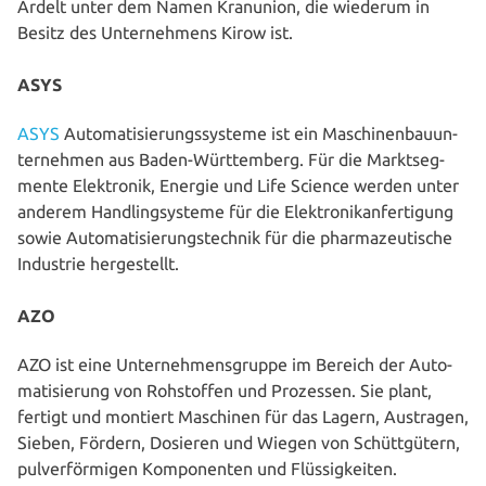
Ardelt unter dem Namen Kranunion, die wiederum in
Besitz des Unter­neh­mens Kirow ist.
ASYS
ASYS
Auto­ma­ti­sie­rungs­sys­te­me ist ein Maschi­nen­bau­un­
ter­neh­men aus Baden-Würt­tem­berg. Für die Markt­seg­
men­te Elek­tro­nik, Energie und Life Science werden unter
anderem Hand­ling­sys­te­me für die Elek­troni­k­an­fer­ti­gung
sowie Auto­ma­ti­sie­rungs­tech­nik für die phar­ma­zeu­ti­sche
Industrie hergestellt.
AZO
AZO ist eine Unter­neh­mens­grup­pe im Bereich der Auto­
ma­ti­sie­rung von Roh­stof­fen und Prozessen. Sie plant,
fertigt und montiert Maschinen für das Lagern, Austragen,
Sieben, Fördern, Dosieren und Wiegen von Schütt­gü­tern,
pul­ver­för­mi­gen Kom­po­nen­ten und Flüs­sig­kei­ten.