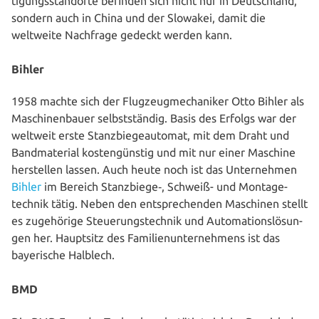
ti­gungs­stand­or­te befinden sich nicht nur in Deutsch­land,
sondern auch in China und der Slowakei, damit die
weltweite Nachfrage gedeckt werden kann.
Bihler
1958 machte sich der Flug­zeug­me­cha­ni­ker Otto Bihler als
Maschi­nen­bau­er selbst­stän­dig. Basis des Erfolgs war der
weltweit erste Stanz­bie­ge­au­to­mat, mit dem Draht und
Band­ma­te­ri­al kos­ten­güns­tig und mit nur einer Maschine
her­stel­len lassen. Auch heute noch ist das Unter­neh­men
Bihler
im Bereich Stanzbiege‑, Schweiß- und Mon­ta­ge­
tech­nik tätig. Neben den ent­spre­chen­den Maschinen stellt
es zuge­hö­ri­ge Steue­rungs­tech­nik und Auto­ma­ti­ons­lö­sun­
gen her. Hauptsitz des Fami­li­en­un­ter­neh­mens ist das
baye­ri­sche Halblech.
BMD