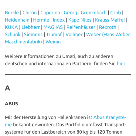
Bürkle
|
Chiron
|
Coperion
|
Georg
|
Gren­ze­bach
|
Grob
|
Hei­den­hain
|
Hermle
|
Index
|
Kapp Niles
|
Krauss Maffei
|
KUKA
|
Liebherr
|
MAG IAS
|
Rei­fen­häu­ser
|
Rexroth
|
Schunk
|
Siemens
|
Trumpf
|
Vollmer
|
Weber (Hans Weber
Maschi­nen­fa­brik)
|
Weinig
Weitere Infor­ma­tio­nen zu Umati, auch zu anderen
deutschen und inter­na­tio­na­len Partnern, finden Sie
hier
.
A
ABUS
Mit der Her­stel­lung von Hal­len­kra­nen ist
Abus Kra­ny­s­te­
me
bekannt geworden. Das Portfolio umfasst Trans­port­
sys­te­me für den Last­be­reich von 80 kg bis 120 Tonnen.