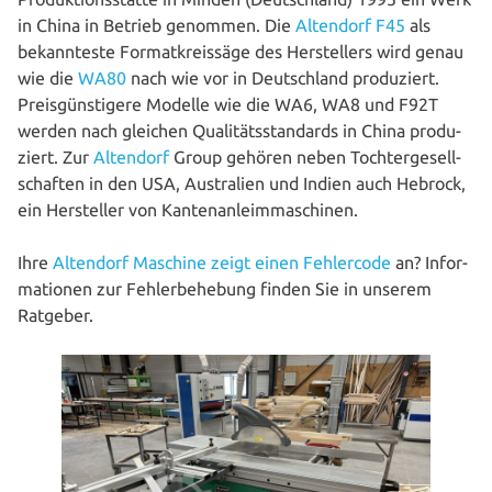
in China in Betrieb genommen. Die
Altendorf F45
als
bekann­tes­te For­mat­kreis­sä­ge des Her­stel­lers wird genau
wie die
WA80
nach wie vor in Deutsch­land pro­du­ziert.
Preis­güns­ti­ge­re Modelle wie die WA6, WA8 und F92T
werden nach gleichen Qua­li­täts­stan­dards in China pro­du­
ziert. Zur
Altendorf
Group gehören neben Toch­ter­ge­sell­
schaf­ten in den USA, Aus­tra­li­en und Indien auch Hebrock,
ein Her­stel­ler von Kantenanleimmaschinen.
Ihre
Altendorf Maschine zeigt einen Feh­ler­code
an? Infor­
ma­tio­nen zur Feh­ler­be­he­bung finden Sie in unserem
Ratgeber.