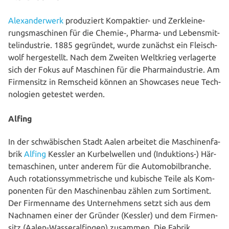
Alex­an­der­werk
pro­du­ziert Kom­pak­tier- und Zer­klei­ne­
rungs­ma­schi­nen für die Chemie‑, Pharma- und Lebens­mit­
tel­in­dus­trie. 1885 gegründet, wurde zunächst ein Fleisch­
wolf her­ge­stellt. Nach dem Zweiten Weltkrieg ver­la­ger­te
sich der Fokus auf Maschinen für die Phar­ma­in­dus­trie. Am
Fir­men­sitz in Remscheid können an Showcases neue Tech­
no­lo­gien getestet werden.
Alfing
In der schwä­bi­schen Stadt Aalen arbeitet die Maschi­nen­fa­
brik
Alfing
Kessler an Kur­bel­wel­len und (Induk­ti­ons-) Här­
te­ma­schi­nen, unter anderem für die Auto­mo­bil­bran­che.
Auch rota­ti­ons­sym­me­tri­sche und kubische Teile als Kom­
po­nen­ten für den Maschi­nen­bau zählen zum Sortiment.
Der Fir­men­na­me des Unter­neh­mens setzt sich aus dem
Nachnamen einer der Gründer (Kessler) und dem Fir­men­
sitz (Aalen-Was­ser­al­fin­gen) zusammen. Die Fabrik