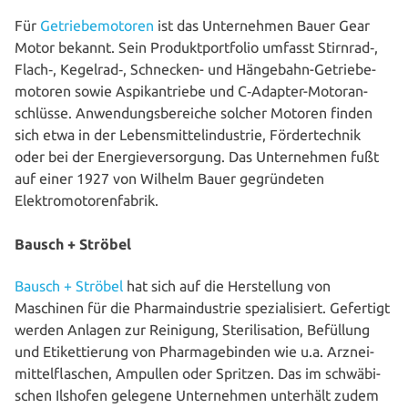
Für
Getrie­be­mo­to­ren
ist das Unter­neh­men Bauer Gear
Motor bekannt. Sein Pro­dukt­port­fo­lio umfasst Stirnrad‑,
Flach‑, Kegelrad‑, Schnecken- und Hängebahn-Getrie­be­
mo­to­ren sowie Aspik­an­trie­be und C‑Adapter-Motor­an­
schlüs­se. Anwen­dungs­be­rei­che solcher Motoren finden
sich etwa in der Lebens­mit­tel­in­dus­trie, För­der­tech­nik
oder bei der Ener­gie­ver­sor­gung. Das Unter­neh­men fußt
auf einer 1927 von Wilhelm Bauer gegrün­de­ten
Elektromotorenfabrik.
Bausch + Ströbel
Bausch + Ströbel
hat sich auf die Her­stel­lung von
Maschinen für die Phar­ma­in­dus­trie spe­zia­li­siert. Gefertigt
werden Anlagen zur Reinigung, Ste­ri­li­sa­ti­on, Befüllung
und Eti­ket­tie­rung von Phar­mage­bin­den wie u.a. Arz­nei­
mit­tel­fla­schen, Ampullen oder Spritzen. Das im schwä­bi­
schen Ilshofen gelegene Unter­neh­men unterhält zudem