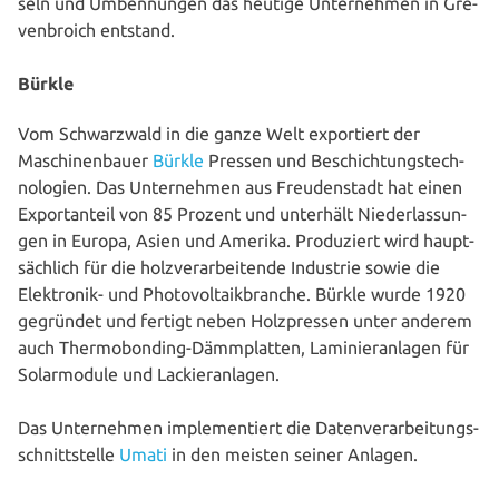
seln und Umben­nun­gen das heutige Unter­neh­men in Gre­
ven­broich entstand.
Bürkle
Vom Schwarz­wald in die ganze Welt expor­tiert der
Maschi­nen­bau­er
Bürkle
Pressen und Beschich­tungs­tech­
no­lo­gien. Das Unter­neh­men aus Freu­den­stadt hat einen
Export­an­teil von 85 Prozent und unterhält Nie­der­las­sun­
gen in Europa, Asien und Amerika. Pro­du­ziert wird haupt­
säch­lich für die holz­ver­ar­bei­ten­de Industrie sowie die
Elek­tro­nik- und Pho­to­vol­ta­ik­bran­che. Bürkle wurde 1920
gegründet und fertigt neben Holz­pres­sen unter anderem
auch Ther­mo­bon­ding-Dämm­plat­ten, Lami­nier­an­la­gen für
Solar­mo­du­le und Lackieranlagen.
Das Unter­neh­men imple­men­tiert die Daten­ver­ar­bei­tungs­
schnitt­stel­le
Umati
in den meisten seiner Anlagen.