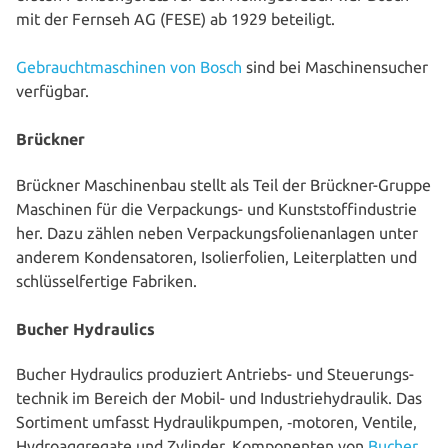
mit der Fernseh AG (FESE) ab 1929 beteiligt.
Gebraucht­maschinen von Bosch
sind bei Maschinen­sucher
verfügbar.
Brückner
Brückner Maschi­nen­bau stellt als Teil der Brückner-Gruppe
Maschinen für die Ver­pa­ckungs- und Kunst­stoff­in­dus­trie
her. Dazu zählen neben Ver­pa­ckungs­fo­li­en­an­la­gen unter
anderem Kon­den­sa­to­ren, Iso­lier­fo­li­en, Lei­ter­plat­ten und
schlüs­sel­fer­ti­ge Fabriken.
Bucher Hydraulics
Bucher Hydrau­lics pro­du­ziert Antriebs- und Steue­rungs­
tech­nik im Bereich der Mobil- und Indus­trie­hy­drau­lik. Das
Sortiment umfasst Hydrau­lik­pum­pen, ‑motoren, Ventile,
Hydro­ag­gre­ga­te und Zylinder. Kom­po­nen­ten von
Bucher