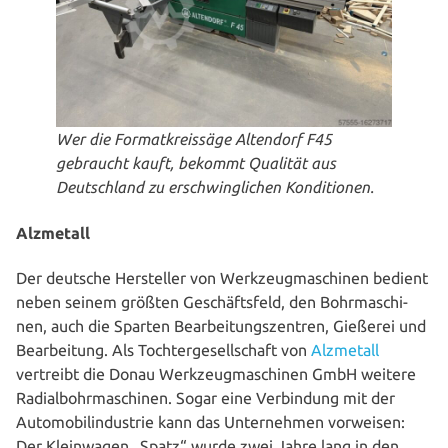
Wer die For­mat­kreis­sä­ge Altendorf F45
gebraucht kauft, bekommt Qualität aus
Deutsch­land zu erschwing­li­chen Konditionen.
Alzmetall
Der deutsche Her­stel­ler von Werk­zeug­ma­schi­nen bedient
neben seinem größten Geschäfts­feld, den Bohr­ma­schi­
nen, auch die Sparten Bear­bei­tungs­zen­tren, Gießerei und
Bear­bei­tung. Als Toch­ter­ge­sell­schaft von
Alzmetall
vertreibt die Donau Werk­zeug­ma­schi­nen GmbH weitere
Radi­al­bohr­ma­schi­nen. Sogar eine Ver­bin­dung mit der
Auto­mo­bil­in­dus­trie kann das Unter­neh­men vorweisen:
Der Klein­wa­gen „Spatz“ wurde zwei Jahre lang in den