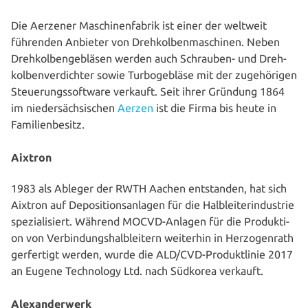
Die Aerzener Maschi­nen­fa­brik ist einer der weltweit
führenden Anbieter von Dreh­kol­ben­ma­schi­nen. Neben
Dreh­kol­ben­ge­blä­sen werden auch Schrauben- und Dreh­
kol­ben­ver­dich­ter sowie Tur­bo­ge­blä­se mit der zuge­hö­ri­gen
Steue­rungs­soft­ware verkauft. Seit ihrer Gründung 1864
im nie­der­säch­si­schen
Aerzen
ist die Firma bis heute in
Familienbesitz.
Aixtron
1983 als Ableger der RWTH Aachen ent­stan­den, hat sich
Aixtron auf Depo­si­ti­ons­an­la­gen für die Halb­lei­ter­indus­trie
spe­zia­li­siert. Während MOCVD-Anlagen für die Pro­duk­ti­
on von Ver­bin­dungs­halb­lei­tern weiterhin in Her­zo­gen­rath
ger­fer­tigt werden, wurde die ALD/CVD-Pro­dukt­li­nie 2017
an Eugene Tech­no­lo­gy Ltd. nach Südkorea verkauft.
Alexanderwerk