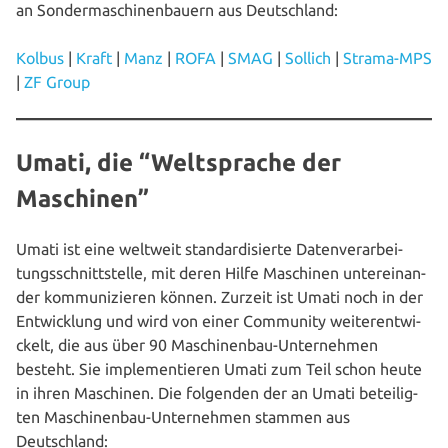
an Son­der­ma­schi­nen­bau­ern aus Deutschland:
Kolbus
|
Kraft
|
Manz
|
ROFA
|
SMAG
|
Sollich
|
Strama-MPS
|
ZF Group
Umati, die “Weltsprache der
Maschinen”
Umati ist eine weltweit stan­dar­di­sier­te Daten­ver­ar­bei­
tungs­schnitt­stel­le, mit deren Hilfe Maschinen unter­ein­an­
der kom­mu­ni­zie­ren können. Zurzeit ist Umati noch in der
Ent­wick­lung und wird von einer Community wei­ter­ent­wi­
ckelt, die aus über 90 Maschi­nen­bau-Unter­neh­men
besteht. Sie imple­men­tie­ren Umati zum Teil schon heute
in ihren Maschinen. Die folgenden der an Umati betei­lig­
ten Maschi­nen­bau-Unter­neh­men stammen aus
Deutschland: