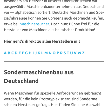
besonders am Herzen? In unserer Übersicht stellen wir
aus­ge­wähl­te Maschi­nen­bau­un­ter­neh­men aus Deutsch­land
vor — alpha­be­tisch sortiert. Deutsche Maschinen und Spe­
zi­al­fahr­zeu­ge können Sie übrigens auch gebraucht kaufen,
etwa bei
Maschinen­sucher
. Doch nun: Bühne frei für die
Her­stel­ler von Maschinen aus hei­mi­scher Produktion!
Hier geht’s direkt zu allen Her­stel­lern mit
A
B
C
D
E
F
G
H
I
J
K
L
M
N
O
P
R
S
T
U
V
W
Z
Sondermaschinenbau aus
Deutschland
Wenn Maschinen für spezielle Anfor­de­run­gen gebraucht
werden, für die kein Prototyp existiert, sind Son­der­ma­
schi­nen-Her­stel­ler gefragt. Hier finden Sie eine Auswahl