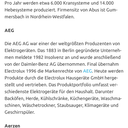
Pro Jahr werden etwa 6.000 Kran­sys­te­me und 14.000
Hebe­sys­te­me pro­du­ziert. Fir­men­sitz von Abus ist Gum­
mers­bach in Nordrhein-Westfalen.
AEG
Die AEG AG war einer der welt­größ­ten Pro­du­zen­ten von
Elek­tro­ge­rä­ten. Das 1883 in Berlin gegrün­de­te Unter­neh­
men meldete 1982 Insolvenz an und wurde anschlie­ßend
von der Daimler-Benz AG über­nom­men. Final übernahm
Elec­tro­lux 1996 die Mar­ken­rech­te von
AEG
. Heute werden
Produkte durch die Elec­tro­lux Haus­ge­rä­te GmbH her­ge­
stellt und ver­trie­ben. Das Pro­dukt­port­fo­lio umfasst ver­
schie­dens­te Elek­tro­ge­rä­te für den Haushalt. Darunter
Backöfen, Herde, Kühl­schrän­ke, Küchen­ge­rä­te, Wasch­ma­
schi­nen, Wäsche­trock­ner, Staub­sauger, Kli­ma­ge­rä­te und
Geschirrspüler.
Aerzen