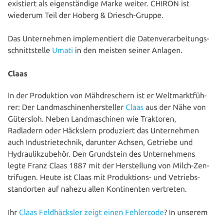
existiert als eigen­stän­di­ge Marke weiter. CHIRON ist
wiederum Teil der Hoberg & Driesch-Gruppe.
Das Unter­neh­men imple­men­tiert die Daten­ver­ar­bei­tungs­
schnitt­stel­le
Umati
in den meisten seiner Anlagen.
Claas
In der Pro­duk­ti­on von Mäh­dre­schern ist er Welt­markt­füh­
rer: Der Land­ma­schi­nen­her­stel­ler
Claas
aus der Nähe von
Gütersloh. Neben Land­ma­schi­nen wie Traktoren,
Radladern oder Häckslern pro­du­ziert das Unter­neh­men
auch Indus­trie­tech­nik, darunter Achsen, Getriebe und
Hydrau­lik­zu­be­hör. Den Grund­stein des Unter­neh­mens
legte Franz Claas 1887 mit der Her­stel­lung von Milch-Zen­
tri­fu­gen. Heute ist Claas mit Pro­duk­ti­ons- und Vetriebs­
stand­or­ten auf nahezu allen Kon­ti­nen­ten vertreten.
Ihr
Claas Feld­häcks­ler zeigt einen Feh­ler­code
? In unserem