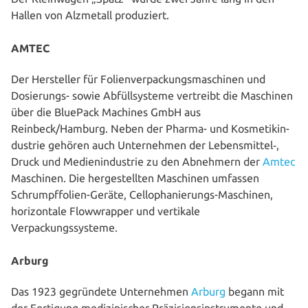
Hallen von Alzmetall produziert.
AMTEC
Der Her­stel­ler für Foli­en­ver­pa­ckungs­ma­schi­nen und
Dosie­rungs- sowie Abfüll­sys­te­me vertreibt die Maschinen
über die BluePack Machines GmbH aus
Reinbeck/Hamburg. Neben der Pharma- und Kos­me­tik­in­
dus­trie gehören auch Unter­neh­men der Lebensmittel‑,
Druck und Medi­en­in­dus­trie zu den Abnehmern der
Amtec
Maschinen. Die her­ge­stell­ten Maschinen umfassen
Schrumpf­fo­li­en-Geräte, Cel­lo­pha­nie­rungs-Maschinen,
hori­zon­ta­le Flow­wrap­per und vertikale
Verpackungssysteme.
Arburg
Das 1923 gegrün­de­te Unter­neh­men
Arburg
begann mit