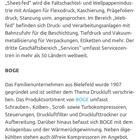
„Sheet-fed“ wird die Falt­schach­tel- und Well­pap­pen­in­dus­
trie mit Anlagen für Flexo­druck, Kaschie­rung, Prä­ge­fo­li­en­
druck, Stanzung uvm. ange­spro­chen. Im Bereich „Web-
fed“ befinden sich Druck- und Ver­ar­bei­tungs­an­la­gen mit
Bahn­zu­fuhr für die Beschich­tung, Tiefdruck und Vaku­um­
me­tal­li­sie­rung für Ver­pa­ckun­gen, Etiketten und mehr. Der
dritte Geschäfts­be­reich „Services“ umfasst Ser­vice­zen­
tren in mehr als 50 Ländern weltweit.
BOGE
Das Fami­li­en­un­ter­neh­men aus Bielefeld wurde 1907
gegründet und ist seither dem Thema Druckluft ver­schrie­
ben. Das Pro­dukt­sor­ti­ment von
BOGE
umfasst
Schrauben‑, Kolben‑, Scroll- sowie Tur­bo­kom­pres­so­ren,
Steue­run­gen, Druck­luft­fil­ter und Druck­luft­trock­ner zur
Auf­be­rei­tung. Darüber hinaus befasst sich BOGE mit dem
Anla­gen­bau und der Wär­me­rück­ge­win­nung. Neben ölge­
kühl­ten stehen auch ölfreie Kom­pres­so­ren im Angebot.