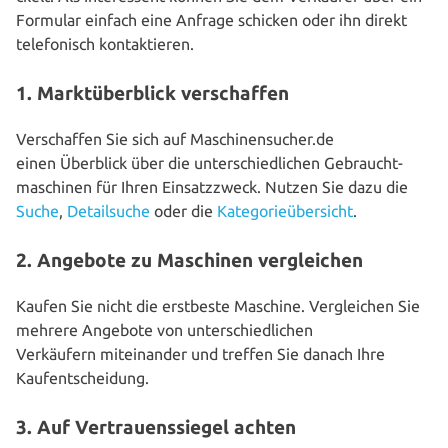
Formular einfach eine Anfrage schicken oder ihn direkt
tele­fo­nisch kontaktieren.
1. Marktüberblick verschaffen
Ver­schaf­fen Sie sich auf Maschinensucher.de
einen Überblick über die unter­schied­li­chen Gebraucht­
maschinen für Ihren Ein­satz­zweck. Nutzen Sie dazu die
Suche
,
Detail­su­che
oder die
Kate­go­rie­über­sicht
.
2. Angebote zu Maschinen vergleichen
Kaufen Sie nicht die erstbeste Maschine. Ver­glei­chen Sie
mehrere Angebote von unter­schied­li­chen
Ver­käu­fern mit­ein­an­der und treffen Sie danach Ihre
Kaufentscheidung.
3. Auf Vertrauenssiegel achten