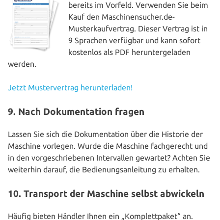
bereits im Vorfeld. Verwenden Sie beim
Kauf den Maschinensucher.de-
Musterkaufvertrag. Dieser Vertrag ist in
9 Sprachen verfügbar und kann sofort
kostenlos als PDF her­un­ter­ge­la­den
werden.
Jetzt Mus­ter­ver­trag herunterladen!
9. Nach Dokumentation fragen
Lassen Sie sich die Doku­men­ta­ti­on über die Historie der
Maschine vorlegen. Wurde die Maschine fach­ge­recht und
in den vor­ge­schrie­be­nen Inter­val­len gewartet? Achten Sie
weiterhin darauf, die Bedie­nungs­an­lei­tung zu erhalten.
10. Transport der Maschine selbst abwickeln
Häufig bieten Händler Ihnen ein „Kom­plett­pa­ket“ an.