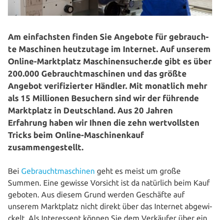
Am ein­fachs­ten finden Sie Angebote für gebrauch­
te Maschinen heut­zu­ta­ge im Internet. Auf unserem
Online-Markt­platz Maschinensucher.de gibt es über
200.000 Gebraucht­maschinen und das größte
Angebot veri­fi­zier­ter Händler. Mit monatlich mehr
als 15 Millionen Besuchern sind wir der führende
Markt­platz in Deutsch­land. Aus 20 Jahren
Erfahrung haben wir Ihnen die zehn wert­volls­ten
Tricks beim Online-Maschi­nen­kauf
zusammengestellt.
Bei
Gebraucht­maschinen
geht es meist um große
Summen. Eine gewisse Vorsicht ist da natürlich beim Kauf
geboten. Aus diesem Grund werden Geschäfte auf
unserem Markt­platz nicht direkt über das Internet abge­wi­
ckelt. Als Inter­es­sent können Sie dem Verkäufer über ein