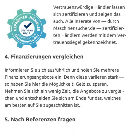
Ver­trau­ens­wür­di­ge Händler lassen
sich zer­ti­fi­zie­ren und zeigen das
auch. Alle Inserate von — durch
Maschinensucher.de — zer­ti­fi­zier­
ten Händlern werden mit dem Ver­
trau­ens­sie­gel gekennzeichnet.
4. Finanzierungen vergleichen
Infor­mie­ren Sie sich aus­führ­lich und holen Sie mehrere
Finan­zie­rungs­an­ge­bo­te ein. Denn diese variieren stark —
so haben Sie hier die Mög­lich­keit, Geld zu sparen.
Nehmen Sie sich ein wenig Zeit, die Angebote zu ver­glei­
chen und ent­schei­den Sie sich am Ende für das, welches
am besten auf Sie zuge­schnit­ten ist.
5. Nach Referenzen fragen