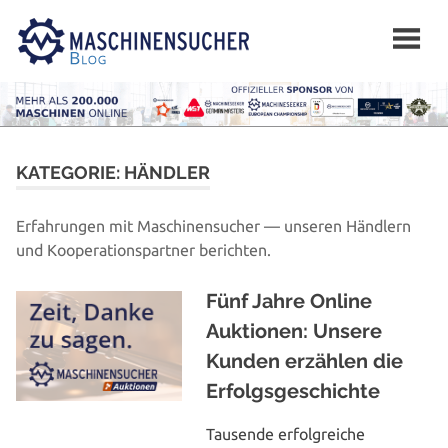
Zum
Inhalt
springen
KATEGORIE:
HÄNDLER
Erfah­run­gen mit Maschinen­sucher — unseren Händlern
und Koope­ra­ti­ons­part­ner berichten.
Fünf Jahre Online
Auktionen: Unsere
Kunden erzählen die
Erfolgsgeschichte
Tausende erfolg­rei­che