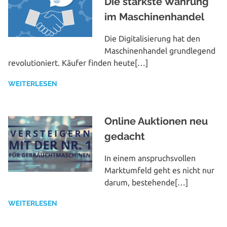
Die stärkste Währung
im Maschinenhandel
Die Digi­ta­li­sie­rung hat den
Maschi­nen­han­del grund­le­gend
revo­lu­tio­niert. Käufer finden heute[…]
WEITERLESEN
Online Auktionen neu
gedacht
In einem anspruchs­vol­len
Markt­um­feld geht es nicht nur
darum, bestehende[…]
WEITERLESEN