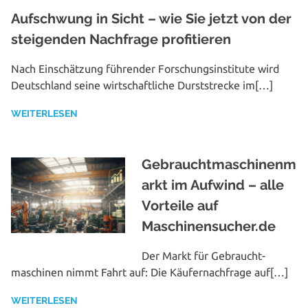
Aufschwung in Sicht – wie Sie jetzt von der
steigenden Nachfrage profitieren
Nach Ein­schät­zung führender For­schungs­in­sti­tu­te wird
Deutsch­land seine wirt­schaft­li­che Durst­stre­cke im[…]
WEITERLESEN
Gebrauchtmaschinenm
arkt im Aufwind – alle
Vorteile auf
Maschinensucher.de
Der Markt für Gebraucht­
maschinen nimmt Fahrt auf: Die Käu­fer­nach­fra­ge auf[…]
WEITERLESEN