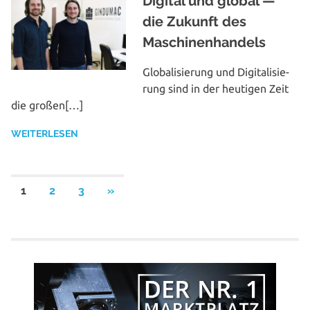
Digital und global —
die Zukunft des
Maschinenhandels
Glo­ba­li­sie­rung und Digi­ta­li­sie­
rung sind in der heutigen Zeit
die großen[…]
WEITERLESEN
NÄCHSTE
1
2
3
»
BEITRÄGE