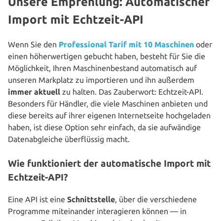
Unsere Empfehlung: Automatischer
Import mit Echtzeit-API
Wenn Sie den
Pro­fes­sio­nal Tarif mit 10 Maschinen
oder
einen höher­wer­ti­gen gebucht haben, besteht für Sie die
Mög­lich­keit, Ihren Maschi­nen­be­stand auto­ma­tisch auf
unseren Markplatz zu impor­tie­ren und ihn außerdem
immer aktuell
zu halten. Das Zau­ber­wort: Echtzeit-API.
Besonders für Händler, die viele Maschinen anbieten und
diese bereits auf ihrer eigenen Inter­net­sei­te hoch­ge­la­den
haben, ist diese Option sehr einfach, da sie auf­wän­di­ge
Daten­ab­glei­che über­flüs­sig macht.
Wie funktioniert der automatische Import mit
Echtzeit-API?
Eine API ist eine
Schnitt­stel­le
, über die ver­schie­de­ne
Programme mit­ein­an­der inter­agie­ren können — in