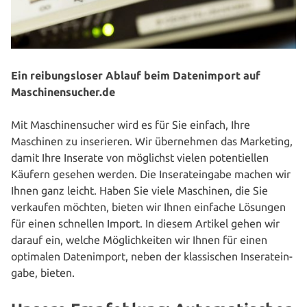
Ein rei­bungs­lo­ser Ablauf beim Daten­im­port auf
Maschinensucher.de
Mit Maschinen­sucher wird es für Sie einfach, Ihre
Maschinen zu inse­rie­ren. Wir über­neh­men das Marketing,
damit Ihre Inserate von möglichst vielen poten­ti­el­len
Käufern gesehen werden. Die Inse­rat­ein­ga­be machen wir
Ihnen ganz leicht. Haben Sie viele Maschinen, die Sie
verkaufen möchten, bieten wir Ihnen einfache Lösungen
für einen schnellen Import. In diesem Artikel gehen wir
darauf ein, welche Mög­lich­kei­ten wir Ihnen für einen
optimalen Daten­im­port, neben der klas­si­schen Inse­rat­ein­
ga­be, bieten.