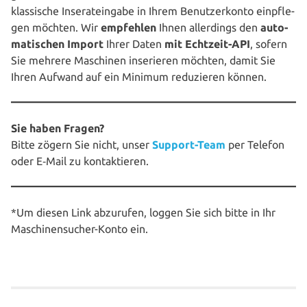
klas­si­sche Inse­rat­ein­ga­be in Ihrem Benut­zer­kon­to ein­pfle­
gen möchten. Wir
empfehlen
Ihnen aller­dings den
auto­
ma­ti­schen Import
Ihrer Daten
mit Echtzeit-API
, sofern
Sie mehrere Maschinen inse­rie­ren möchten, damit Sie
Ihren Aufwand auf ein Minimum redu­zie­ren können.
Sie haben Fragen?
Bitte zögern Sie nicht, unser
Support-Team
per Telefon
oder E‑Mail zu kontaktieren.
*Um diesen Link abzurufen, loggen Sie sich bitte in Ihr
Maschinen­sucher-Konto ein.