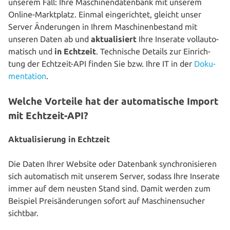
unserem Fall: Ihre Maschi­nen­da­ten­bank mit unserem
Online-Markt­platz. Einmal ein­ge­rich­tet, gleicht unser
Server Ände­run­gen in Ihrem Maschi­nen­be­stand mit
unseren Daten ab und
aktua­li­siert
Ihre Inserate voll­au­to­
ma­tisch und
in Echtzeit
. Tech­ni­sche Details zur Ein­rich­
tung der Echtzeit-API finden Sie bzw. Ihre IT in der
Doku­
men­ta­ti­on
.
Welche Vorteile hat der automatische Import
mit Echtzeit-API?
Aktua­li­sie­rung in Echtzeit
Die Daten Ihrer Website oder Datenbank syn­chro­ni­sie­ren
sich auto­ma­tisch mit unserem Server, sodass Ihre Inserate
immer auf dem neusten Stand sind. Damit werden zum
Beispiel Preis­än­de­run­gen sofort auf Maschinen­sucher
sichtbar.