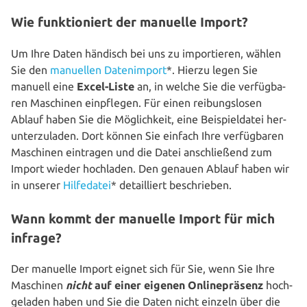
Wie funktioniert der manuelle Import?
Um Ihre Daten händisch bei uns zu impor­tie­ren, wählen
Sie den
manuellen Daten­im­port
*. Hierzu legen Sie
manuell eine
Excel-Liste
an, in welche Sie die ver­füg­ba­
ren Maschinen ein­pfle­gen. Für einen rei­bungs­lo­sen
Ablauf haben Sie die Mög­lich­keit, eine Bei­spiel­da­tei her­
un­ter­zu­la­den. Dort können Sie einfach Ihre ver­füg­ba­ren
Maschinen eintragen und die Datei anschlie­ßend zum
Import wieder hochladen. Den genauen Ablauf haben wir
in unserer
Hil­fe­da­tei
* detail­liert beschrieben.
Wann kommt der manuelle Import für mich
infrage?
Der manuelle Import eignet sich für Sie, wenn Sie Ihre
Maschinen
nicht
auf einer eigenen Online­prä­senz
hoch­
ge­la­den haben und Sie die Daten nicht einzeln über die