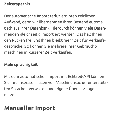
Zeit­er­spar­nis
Der auto­ma­ti­sche Import reduziert Ihren zeit­li­chen
Aufwand, denn wir über­neh­men Ihren Bestand auto­ma­
tisch aus Ihrer Datenbank. Hierdurch können viele Daten­
men­gen gleich­zei­tig impor­tiert werden. Das hält Ihnen
den Rücken frei und Ihnen bleibt mehr Zeit für Ver­kaufs­
ge­sprä­che. So können Sie mehrere Ihrer Gebraucht­
maschinen in kürzerer Zeit verkaufen.
Mehr­spra­chig­keit
Mit dem auto­ma­ti­schen Import mit Echtzeit-API können
Sie Ihre Inserate in allen von Maschinen­sucher unter­stütz­
ten Sprachen verwalten und eigene Über­set­zun­gen
nutzen.
Manueller Import