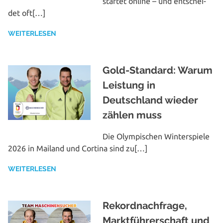
startet online – und ent­schei­
det oft[…]
WEITERLESEN
Gold-Standard: Warum
Leistung in
Deutschland wieder
zählen muss
Die Olym­pi­schen Win­ter­spie­le
2026 in Mailand und Cortina sind zu[…]
WEITERLESEN
Rekordnachfrage,
Marktführerschaft und