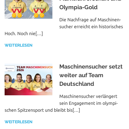
Olympia-Gold
Die Nachfrage auf Maschinen­
sucher erreicht ein his­to­ri­sches
Hoch. Noch nie[…]
WEITERLESEN
Maschinensucher setzt
weiter auf Team
Deutschland
Maschinen­sucher ver­län­gert
sein Enga­ge­ment im olym­pi­
schen Spit­zen­sport und bleibt bis[…]
WEITERLESEN