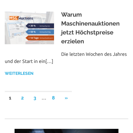
Warum
Maschinenauktionen
jetzt Höchstpreise
erzielen
Die letzten Wochen des Jahres
und der Start in ein[…]
WEITERLESEN
NÄCHSTE
1
2
3
…
8
»
BEITRÄGE