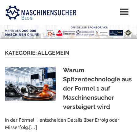
Zum
Inhalt
springen
KATEGORIE:
ALLGEMEIN
Warum
Spitzentechnologie aus
der Formel 1 auf
Maschinensucher
versteigert wird
In der Formel 1 ent­schei­den Details über Erfolg oder
Misserfolg.[…]