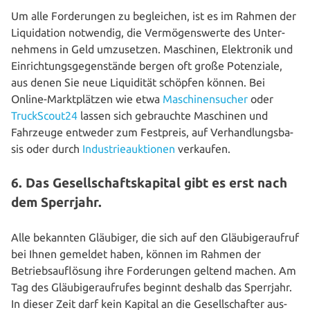
Um alle For­de­run­gen zu beglei­chen, ist es im Rahmen der
Liqui­da­ti­on notwendig, die Ver­mö­gens­wer­te des Unter­
neh­mens in Geld umzu­set­zen. Maschinen, Elek­tro­nik und
Ein­rich­tungs­ge­gen­stän­de bergen oft große Poten­zia­le,
aus denen Sie neue Liqui­di­tät schöpfen können. Bei
Online-Markt­plät­zen wie etwa
Maschinen­sucher
oder
TruckScout24
lassen sich gebrauch­te Maschinen und
Fahrzeuge entweder zum Festpreis, auf Ver­hand­lungs­ba­
sis oder durch
Industrie­auktionen
verkaufen.
6. Das Gesellschaftskapital gibt es erst nach
dem Sperrjahr.
Alle bekannten Gläubiger, die sich auf den Gläu­bi­ge­r­auf­ruf
bei Ihnen gemeldet haben, können im Rahmen der
Betriebs­auf­lö­sung ihre For­de­run­gen geltend machen. Am
Tag des Gläu­bi­ge­r­auf­ru­fes beginnt deshalb das Sperrjahr.
In dieser Zeit darf kein Kapital an die Gesell­schaf­ter aus­