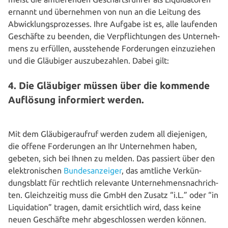
ernannt und über­neh­men von nun an die Leitung des
Abwick­lungs­pro­zes­ses. Ihre Aufgabe ist es, alle laufenden
Geschäfte zu beenden, die Ver­pflich­tun­gen des Unter­neh­
mens zu erfüllen, aus­ste­hen­de For­de­run­gen ein­zu­zie­hen
und die Gläubiger aus­zu­be­zah­len. Dabei gilt:
4. Die Gläubiger müssen über die kommende
Auflösung informiert werden.
Mit dem Gläu­bi­ge­r­auf­ruf werden zudem all die­je­ni­gen,
die offene For­de­run­gen an Ihr Unter­neh­men haben,
gebeten, sich bei Ihnen zu melden. Das passiert über den
elek­tro­ni­schen
Bun­des­an­zei­ger
, das amtliche Ver­kün­
dungs­blatt für rechtlich relevante Unter­neh­mens­nach­rich­
ten. Gleich­zei­tig muss die GmbH den Zusatz “i.L.” oder “in
Liqui­da­ti­on” tragen, damit ersicht­lich wird, dass keine
neuen Geschäfte mehr abge­schlos­sen werden können.