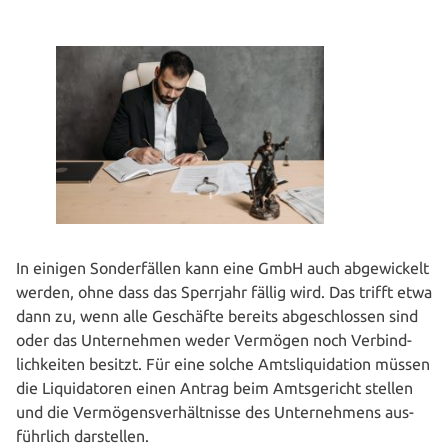
In einigen Son­der­fäl­len kann eine GmbH auch abge­wi­ckelt
werden, ohne dass das Sperrjahr fällig wird. Das trifft etwa
dann zu, wenn alle Geschäfte bereits abge­schlos­sen sind
oder das Unter­neh­men weder Vermögen noch Ver­bind­
lich­kei­ten besitzt. Für eine solche Amts­li­qui­da­ti­on müssen
die Liqui­da­to­ren einen Antrag beim Amts­ge­richt stellen
und die Ver­mö­gens­ver­hält­nis­se des Unter­neh­mens aus­
führ­lich darstellen.