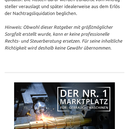
stel­ler ver­aus­lagt und später idea­ler­wei­se aus dem Erlös
der Nach­trags­li­qui­da­ti­on beglichen.
Hinweis: Obwohl dieser Ratgeber mit größt­mög­li­cher
Sorgfalt erstellt wurde, kann er keine pro­fes­sio­nel­le
Rechts- und Steu­er­be­ra­tung ersetzen. Für seine inhalt­li­che
Rich­tig­keit wird deshalb keine Gewähr übernommen.