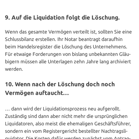
9. Auf die Liquidation folgt die Löschung.
Wenn das gesamte Vermögen verteilt ist, sollten Sie eine
Schluss­bi­lanz erstellen. Ihr Notar beantragt daraufhin
beim Han­dels­re­gis­ter die Löschung des Unter­neh­mens.
Für etwaige For­de­run­gen von bislang unbe­kann­ten Gläu­
bi­gern müssen alle Unter­la­gen zehn Jahre lang archi­viert
werden.
10. Wenn nach der Löschung doch noch
Vermögen auftaucht…
… dann wird der Liqui­da­ti­ons­pro­zess neu auf­ge­rollt.
Zuständig sind dann aber nicht mehr die ursprüng­li­chen
Liqui­da­to­ren, also meist die ehe­ma­li­gen Geschäfts­füh­rer,
sondern ein vom Regis­ter­ge­richt bestell­ter Nach­trags­li­
qui­da­tor. Die Kosten dafür werden zunächst vom Antrag­