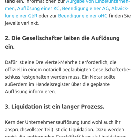
land
ein. Infor­ma­tio­nen zur
Aufgabe von Ein­zel­un­ter­neh­
men
,
Auflösung einer KG
,
Been­di­gung einer AG
,
Abwick­
lung einer GbR
oder zur
Been­di­gung einer oHG
finden Sie
jeweils verlinkt.
2. Die Gesellschafter leiten die Auflösung
ein.
Dafür ist eine Drei­vier­tel-Mehrheit erfor­der­lich, die
offiziell in einem notariell beglau­big­ten Gesell­schaf­ter­be­
schluss fest­ge­hal­ten werden muss. Ein Notar sollte
außerdem im Han­dels­re­gis­ter über die geplante
Auflösung informieren.
3. Liquidation ist ein langer Prozess.
Kern der Unter­neh­mens­auf­lö­sung (und wohl auch ihr
anspruchs­volls­ter Teil) ist die Liqui­da­ti­on. Dazu werden
meist die amtie­ren­den Geschäfts­füh­rer als Liqui­da­to­ren