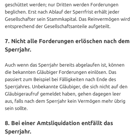
ge­schüt­tet werden; nur Dritten werden For­de­run­gen
beglichen. Erst nach Ablauf der Sperr­frist erhält jeder
Gesell­schaf­ter sein Stamm­ka­pi­tal. Das Rein­ver­mö­gen wird
ent­spre­chend der Gesell­schafts­an­tei­le aufgeteilt.
7. Nicht alle Forderungen erlöschen nach dem
Sperrjahr.
Auch wenn das Sperrjahr bereits abge­lau­fen ist, können
die bekannten Gläubiger For­de­run­gen einlösen. Das
passiert zum Beispiel bei Fäl­lig­kei­ten nach Ende des
Sperr­jah­res. Unbe­kann­te Gläubiger, die sich nicht auf den
Gläu­bi­ge­r­auf­ruf gemeldet haben, gehen dagegen leer
aus, falls nach dem Sperrjahr kein Vermögen mehr übrig
sein sollte.
8. Bei einer Amtsliquidation entfällt das
Sperrjahr.