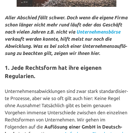
Aller Abschied fällt schwer. Doch wenn die eigene Firma
schon länger nicht mehr rund läuft oder das Geschäft
nach vielen Jahren z.B. nicht via
Unter­neh­mens­bör­se
verkauft werden konnte, hilft meist nur noch die
Abwick­lung. Was es bei solch einer Unter­neh­mens­auf­lö­
sung zu beachten gilt, zeigen wir Ihnen hier.
1. Jede Rechtsform hat ihre eigenen
Regularien.
Unter­neh­mens­ab­wick­lun­gen sind zwar stark stan­dar­di­sier­
te Prozesse, aber wie so oft gilt auch hier: Keine Regel
ohne Ausnahme! Tat­säch­lich gibt es beim genauen
Vorgehen immense Unter­schie­de zwischen den einzelnen
Rechts­for­men von Unter­neh­men. Wir gehen im
Folgenden auf die
Auflösung einer GmbH in Deutsch­