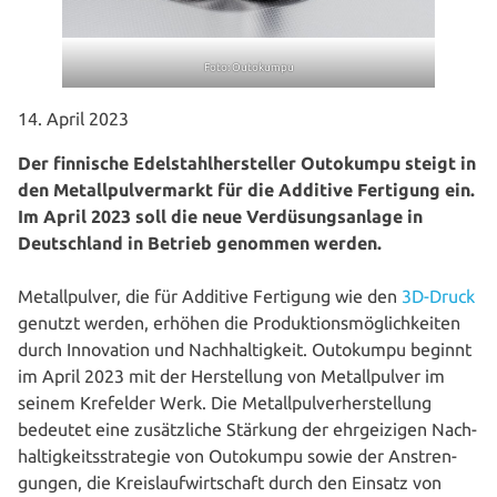
Foto: Outokumpu
14. April 2023
Der finnische Edel­stahl­her­stel­ler Outokumpu steigt in
den Metall­pul­ver­markt für die Additive Fertigung ein.
Im April 2023 soll die neue Ver­dü­sungs­an­la­ge in
Deutsch­land in Betrieb genommen werden.
Metall­pul­ver, die für Additive Fertigung wie den
3D-Druck
genutzt werden, erhöhen die Pro­duk­ti­ons­mög­lich­kei­ten
durch Inno­va­ti­on und Nach­hal­tig­keit. Outokumpu beginnt
im April 2023 mit der Her­stel­lung von Metall­pul­ver im
seinem Krefelder Werk. Die Metall­pul­ver­her­stel­lung
bedeutet eine zusätz­li­che Stärkung der ehr­gei­zi­gen Nach­
hal­tig­keits­stra­te­gie von Outokumpu sowie der Anstren­
gun­gen, die Kreis­lauf­wirt­schaft durch den Einsatz von