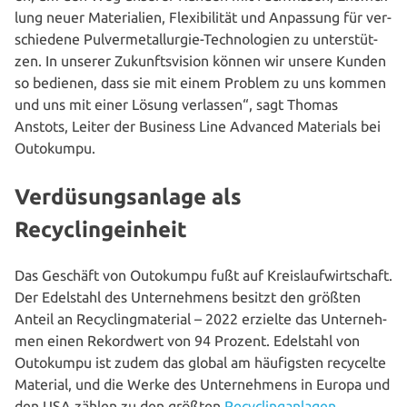
lung neuer Mate­ria­li­en, Fle­xi­bi­li­tät und Anpassung für ver­
schie­de­ne Pul­ver­me­tall­ur­gie-Tech­no­lo­gien zu unter­stüt­
zen. In unserer Zukunfts­vi­si­on können wir unsere Kunden
so bedienen, dass sie mit einem Problem zu uns kommen
und uns mit einer Lösung verlassen“, sagt Thomas
Anstots,
Leiter der Business Line Advanced Materials bei
Outokumpu.
Verdüsungsanlage als
Recyclingeinheit
Das Geschäft von Outokumpu fußt auf Kreis­lauf­wirt­schaft.
Der Edelstahl des Unter­neh­mens besitzt den größten
Anteil an Recy­cling­ma­te­ri­al – 2022 erzielte das Unter­neh­
men einen Rekord­wert von 94 Prozent. Edelstahl von
Outokumpu ist zudem das global am häu­figs­ten recycelte
Material, und die Werke des Unter­neh­mens in Europa und
den USA zählen zu den größten
Recy­cling­an­la­gen