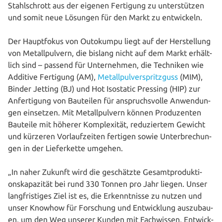
Stahl­schrott aus der eigenen Fertigung zu unter­stüt­zen
und somit neue Lösungen für den Markt zu entwickeln.
Der Haupt­fo­kus von Outokumpu liegt auf der Her­stel­lung
von Metall­pul­vern, die bislang nicht auf dem Markt erhält­
lich sind – passend für Unter­neh­men, die Techniken wie
Additive Fertigung (AM),
Metall­pul­ver­spritz­guss
(MIM),
Binder Jetting (BJ) und Hot Isostatic Pressing (HIP) zur
Anfer­ti­gung von Bauteilen für anspruchs­vol­le Anwen­dun­
gen einsetzen. Mit Metall­pul­vern können Pro­du­zen­ten
Bauteile mit höherer Kom­ple­xi­tät, redu­zier­tem Gewicht
und kürzeren Vor­lauf­zei­ten fertigen sowie Unter­bre­chun­
gen in der Lie­fer­ket­te umgehen.
„In naher Zukunft wird die geschätz­te Gesamt­pro­duk­ti­
ons­ka­pa­zi­tät bei rund 330 Tonnen pro Jahr liegen. Unser
lang­fris­ti­ges Ziel ist es, die Erkennt­nis­se zu nutzen und
unser Knowhow für Forschung und Ent­wick­lung aus­zu­bau­
en, um den Weg unserer Kunden mit Fach­wis­sen, Ent­wick­