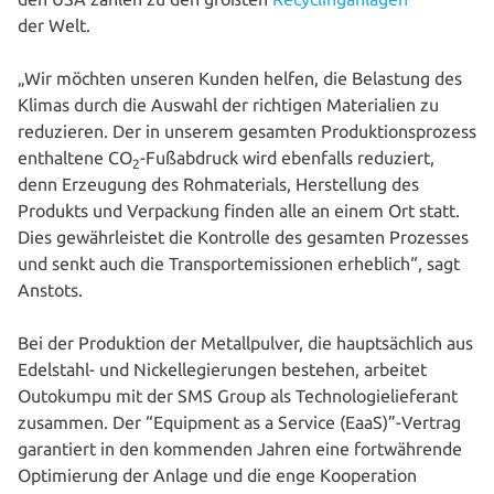
der Welt.
„Wir möchten unseren Kunden helfen, die Belastung des
Klimas durch die Auswahl der richtigen Mate­ria­li­en zu
redu­zie­ren. Der in unserem gesamten Pro­duk­ti­ons­pro­zess
ent­hal­te­ne CO
-Fuß­ab­druck wird ebenfalls reduziert,
2
denn Erzeugung des Roh­ma­te­ri­als, Her­stel­lung des
Produkts und Ver­pa­ckung finden alle an einem Ort statt.
Dies gewähr­leis­tet die Kontrolle des gesamten Prozesses
und senkt auch die Trans­portemis­sio­nen erheblich“, sagt
Anstots.
Bei der Pro­duk­ti­on der Metall­pul­ver, die haupt­säch­lich aus
Edelstahl- und Nickel­le­gie­run­gen bestehen, arbeitet
Outokumpu mit der SMS Group als Tech­no­lo­gie­lie­fe­rant
zusammen. Der “Equipment as a Service (EaaS)”-Vertrag
garan­tiert in den kommenden Jahren eine fort­wäh­ren­de
Opti­mie­rung der Anlage und die enge Koope­ra­ti­on