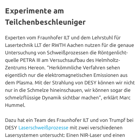
Experimente am
Teilchenbeschleuniger
Experten vom Fraun­ho­fer ILT und dem Lehrstuhl für
Laser­tech­nik LLT der RWTH Aachen nutzen für die genaue
Unter­su­chung von Schweiß­pro­zes­sen die Rönt­gen­licht­
quel­le PETRA III am Ver­suchs­auf­bau des Helmholtz-
Zentrums Hereon. “Her­kömm­li­che Verfahren sehen
eigent­lich nur die elek­tro­ma­gne­ti­schen Emis­sio­nen aus
dem Plasma. Mit der Strahlung von DESY können wir nicht
nur in die Schmelze hin­ein­schau­en, wir können sogar die
schmelz­flüs­si­ge Dynamik sichtbar machen“, erklärt Marc
Hummel.
Dazu hat ein Team des Fraun­ho­fer ILT und von Trumpf bei
DESY
Laser­schweiß­pro­zes­se
mit zwei ver­schie­de­nen
Laser­sys­te­men unter­sucht: Einen NIR-Laser und einen