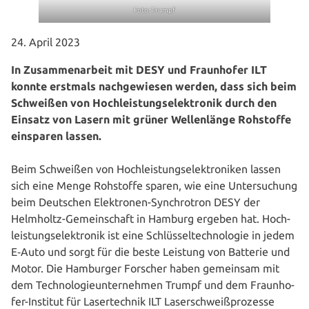
Foto: Trumpf
24. April 2023
In Zusam­men­ar­beit mit DESY und Fraun­ho­fer ILT
konnte erstmals nach­ge­wie­sen werden, dass sich beim
Schweißen von Hoch­leis­tungs­elek­tro­nik durch den
Einsatz von Lasern mit grüner Wel­len­län­ge Rohstoffe
einsparen lassen.
Beim Schweißen von Hoch­leis­tungs­elek­tro­ni­ken lassen
sich eine Menge Rohstoffe sparen, wie eine Unter­su­chung
beim Deutschen Elek­tro­nen-Syn­chro­tron DESY der
Helmholtz-Gemein­schaft in Hamburg ergeben hat. Hoch­
leis­tungs­elek­tro­nik ist eine Schlüs­sel­tech­no­lo­gie in jedem
E‑Auto und sorgt für die beste Leistung von Batterie und
Motor. Die Hamburger Forscher haben gemeinsam mit
dem Tech­no­lo­gie­un­ter­neh­men Trumpf und dem Fraun­ho­
fer-Institut für Laser­tech­nik ILT Laser­schweiß­pro­zes­se