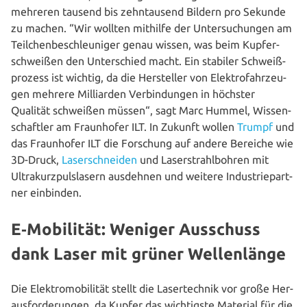
mehreren tausend bis zehn­tau­send Bildern pro Sekunde
zu machen. “Wir wollten mithilfe der Unter­su­chun­gen am
Teil­chen­be­schleu­ni­ger genau wissen, was beim Kup­fer­
schwei­ßen den Unter­schied macht. Ein stabiler Schweiß­
pro­zess ist wichtig, da die Her­stel­ler von Elek­tro­fahr­zeu­
gen mehrere Mil­li­ar­den Ver­bin­dun­gen in höchster
Qualität schweißen müssen“, sagt Marc Hummel, Wis­sen­
schaft­ler am Fraun­ho­fer ILT. In Zukunft wollen
Trumpf
und
das Fraun­ho­fer ILT die Forschung auf andere Bereiche wie
3D-Druck,
Laser­schnei­den
und Laser­strahl­boh­ren mit
Ultra­kurz­puls­la­sern ausdehnen und weitere Indus­trie­part­
ner einbinden.
E‑Mobilität: Weniger Ausschuss
dank Laser mit grüner Wellenlänge
Die Elek­tro­mo­bi­li­tät stellt die Laser­tech­nik vor große Her­
aus­for­de­run­gen, da Kupfer das wich­tigs­te Material für die