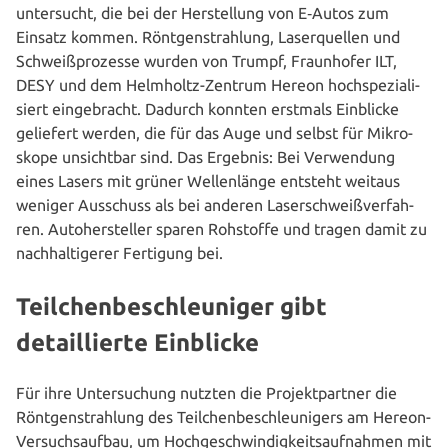
unter­sucht, die bei der Her­stel­lung von E‑Autos zum
Einsatz kommen. Rönt­gen­strah­lung, Laser­quel­len und
Schweiß­pro­zes­se wurden von Trumpf, Fraun­ho­fer ILT,
DESY und dem Helmholtz-Zentrum Hereon hoch­spe­zia­li­
siert ein­ge­bracht. Dadurch konnten erstmals Einblicke
geliefert werden, die für das Auge und selbst für Mikro­
sko­pe unsicht­bar sind. Das Ergebnis: Bei Ver­wen­dung
eines Lasers mit grüner Wel­len­län­ge entsteht weitaus
weniger Ausschuss als bei anderen Laser­schweiß­ver­fah­
ren. Auto­her­stel­ler sparen Rohstoffe und tragen damit zu
nach­hal­ti­ge­rer Fertigung bei.
Teilchenbeschleuniger gibt
detaillierte Einblicke
Für ihre Unter­su­chung nutzten die Pro­jekt­part­ner die
Rönt­gen­strah­lung des Teil­chen­be­schleu­ni­gers am Hereon-
Ver­suchs­auf­bau, um Hoch­ge­schwin­dig­keits­auf­nah­men mit