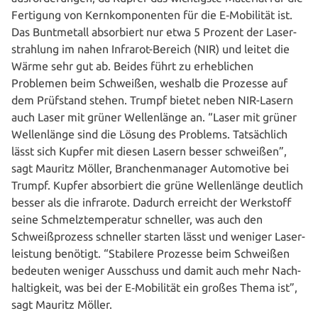
Fertigung von Kern­kom­po­nen­ten für die E‑Mobilität ist.
Das Bunt­me­tall absor­biert nur etwa 5 Prozent der Laser­
strah­lung im nahen Infrarot-Bereich (NIR) und leitet die
Wärme sehr gut ab. Beides führt zu erheb­li­chen
Problemen beim Schweißen, weshalb die Prozesse auf
dem Prüfstand stehen. Trumpf bietet neben NIR-Lasern
auch Laser mit grüner Wel­len­län­ge an. “Laser mit grüner
Wel­len­län­ge sind die Lösung des Problems. Tat­säch­lich
lässt sich Kupfer mit diesen Lasern besser schweißen”,
sagt Mauritz Möller, Bran­chen­ma­na­ger Auto­mo­ti­ve bei
Trumpf. Kupfer absor­biert die grüne Wel­len­län­ge deutlich
besser als die infrarote. Dadurch erreicht der Werkstoff
seine Schmelz­tem­pe­ra­tur schneller, was auch den
Schweiß­pro­zess schneller starten lässt und weniger Laser­
leis­tung benötigt. “Stabilere Prozesse beim Schweißen
bedeuten weniger Ausschuss und damit auch mehr Nach­
hal­tig­keit, was bei der E‑Mobilität ein großes Thema ist”,
sagt Mauritz Möller.