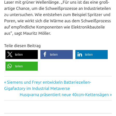
Laser mit grüner Wel­len­län­ge. „Für uns ist das eine groß­
ar­ti­ge Chance, um die Schweiß­pro­zes­se an Indus­trie­tei­len
zu unter­su­chen. Wie entstehen zum Beispiel Spritzer und
Poren, wie wirkt sich die Wärme aus dem Schweiß­pro­zess
auf emp­find­li­che Kom­po­nen­ten wie Elek­tronik­bau­tei­le
aus”, sagt Mauritz Möller.
Teile diesen Beitrag
teilen
teilen
teilen
teilen
Vorheriger
Beitragsnavigation
Siemens und Freyr entwickeln Batteriezellen-
Beitrag:
Gigafactory im Industrial Metaverse
Nächster
Husqvarna präsentiert neue 40ccm-Kettensägen
Beitrag: