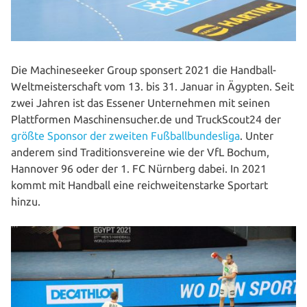
Die Machine­seeker Group sponsert 2021 die Handball-
Welt­meis­ter­schaft vom 13. bis 31. Januar in Ägypten. Seit
zwei Jahren ist das Essener Unter­neh­men mit seinen
Platt­for­men Maschinensucher.de und TruckScout24 der
größte Sponsor der zweiten Fuß­ball­bun­des­li­ga
. Unter
anderem sind Tra­di­ti­ons­ver­ei­ne wie der VfL Bochum,
Hannover 96 oder der 1. FC Nürnberg dabei. In 2021
kommt mit Handball eine reich­wei­ten­star­ke Sportart
hinzu.