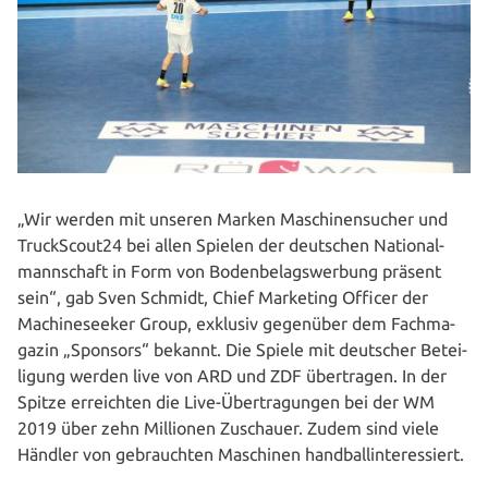
„Wir werden mit unseren Marken Maschinen­sucher und
TruckScout24 bei allen Spielen der deutschen Natio­nal­
mann­schaft in Form von Boden­be­lags­wer­bung präsent
sein“, gab Sven Schmidt, Chief Marketing Officer der
Machine­seeker Group, exklusiv gegenüber dem Fach­ma­
ga­zin „Sponsors“ bekannt. Die Spiele mit deutscher Betei­
li­gung werden live von ARD und ZDF über­tra­gen. In der
Spitze erreich­ten die Live-Über­tra­gun­gen bei der WM
2019 über zehn Millionen Zuschauer. Zudem sind viele
Händler von gebrauch­ten Maschinen handballinteressiert.