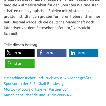
mediale Auf­merk­sam­keit für den Sport bei Welt­meis­ter­
schaf­ten und olym­pi­schen Spielen mit Abstand am
größten ist. „Bei den großen Turnieren fiebere ich immer
mit. Diesmal werde ich die deutsche Mann­schaft noch
inten­si­ver vor dem Fernseher anfeuern,“ ver­spricht
Schmidt
.
Teile diesen Beitrag
teilen
teilen
teilen
teilen
Vorheriger
Beitragsnavigation
Maschinensucher und TruckScout24 wieder größte
Beitrag:
Sponsoren der 2. Fußball-Bundesliga
Nächster
Morlock Motors offizieller Partner von
Beitrag:
Maschinensucher.de und TruckScout24