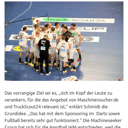
Das vor­ran­gi­ge Ziel sei es, „sich im Kopf der Leute zu
verankern, für die das Angebot von Maschinensucher.de
und TruckScout24 relevant ist,“ erklärt Schmidt die
Grundidee. „Das hat mit dem Spon­so­ring im Darts sowie
Fußball bereits sehr gut funk­tio­niert.“ Die Machine­seeker
Group hat sich für die Handball WM ent­schie­den, weil die