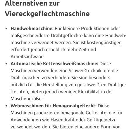
Alternativen zur
Viereckgeflechtmaschine
Hand­web­ma­schi­ne:
Für kleinere Pro­duk­tio­nen oder
maß­ge­schnei­der­te Draht­ge­flech­te kann eine Hand­web­
ma­schi­ne verwendet werden. Sie ist kos­ten­güns­ti­ger,
erfordert jedoch erheblich mehr Zeit und
Arbeitsaufwand.
Auto­ma­ti­sche Ket­ten­schweiß­ma­schi­ne:
Diese
Maschinen verwenden eine Schweiß­tech­nik, um die
Draht­ma­schen zu verbinden. Sie sind besonders
nützlich für die Her­stel­lung von geschweiß­ten Draht­ge­
flech­ten, bieten jedoch weniger Fle­xi­bi­li­tät in der
Maschengröße.
Web­ma­schi­nen für Hexa­go­nal­ge­flecht:
Diese
Maschinen pro­du­zie­ren hexa­go­na­le Geflechte, die für
Anwen­dun­gen wie Hasen­draht oder Geflü­gel­net­ze
verwendet werden. Sie bieten eine andere Form von