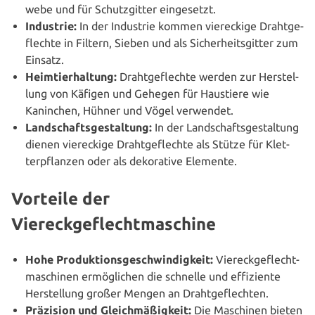
we­be und für Schutz­git­ter eingesetzt.
Industrie:
In der Industrie kommen vier­ecki­ge Draht­ge­
flech­te in Filtern, Sieben und als Sicher­heits­git­ter zum
Einsatz.
Heim­tier­hal­tung:
Draht­ge­flech­te werden zur Her­stel­
lung von Käfigen und Gehegen für Haustiere wie
Kaninchen, Hühner und Vögel verwendet.
Land­schafts­ge­stal­tung:
In der Land­schafts­ge­stal­tung
dienen vier­ecki­ge Draht­ge­flech­te als Stütze für Klet­
ter­pflan­zen oder als deko­ra­ti­ve Elemente.
Vorteile der
Viereckgeflechtmaschine
Hohe Pro­duk­ti­ons­ge­schwin­dig­keit:
Vier­eck­ge­flecht­
ma­schi­nen ermög­li­chen die schnelle und effi­zi­en­te
Her­stel­lung großer Mengen an Drahtgeflechten.
Präzision und Gleich­mä­ßig­keit:
Die Maschinen bieten