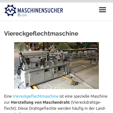
Zum
Inhalt
springen
Viereckgeflechtmaschine
Eine
Vier­eck­ge­flecht­ma­schi­ne
ist eine spezielle Maschine
zur
Her­stel­lung von Maschen­draht
(Vier­eck­draht­ge­
flecht). Diese Draht­ge­flech­te werden häufig in der Land­