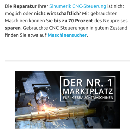
Die
Reparatur
Ihrer
Sinumerik CNC-Steuerung
ist nicht
möglich oder
nicht wirt­schaft­lich
? Mit gebrauch­ten
Maschinen können Sie
bis zu 70 Prozent
des Neu­prei­ses
sparen
. Gebrauch­te CNC-Steue­run­gen in gutem Zustand
finden Sie etwa auf
Maschinen­sucher
.