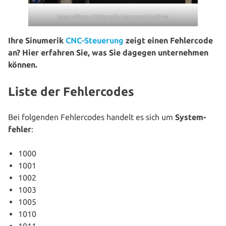
Foto: Loffredo / Wikimedia Commons /
CC-BY 4.0
Ihre Sinumerik
CNC-Steuerung
zeigt einen Feh­ler­code
an? Hier erfahren Sie, was Sie dagegen unter­neh­men
können.
Liste der Fehlercodes
Bei folgenden Feh­ler­codes handelt es sich um
Sys­tem­
feh­ler
:
1000
1001
1002
1003
1005
1010
1011