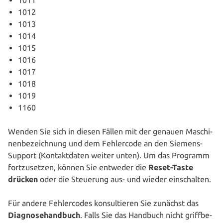
1012
1013
1014
1015
1016
1017
1018
1019
1160
Wenden Sie sich in diesen Fällen mit der genauen Maschi­
nen­be­zeich­nung und dem Feh­ler­code an den Siemens-
Support (Kon­takt­da­ten weiter unten). Um das Programm
fort­zu­set­zen, können Sie entweder die
Reset-Taste
drücken
oder die Steuerung aus- und wieder einschalten.
Für andere Feh­ler­codes kon­sul­tie­ren Sie zunächst das
Dia­gno­se­hand­buch
. Falls Sie das Handbuch nicht griff­be­