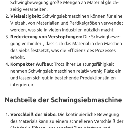
Schwing­be­we­gung große Mengen an Material gleich­
zei­tig verarbeiten.
Viel­sei­tig­keit:
Schwing­sieb­ma­schi­nen können für eine
Vielzahl von Mate­ria­li­en und Par­ti­kel­grö­ßen verwendet
werden, was sie in vielen Indus­trien nützlich macht.
Redu­zie­rung von Ver­stop­fun­gen:
Die Schwing­be­we­
gung ver­hin­dert, dass sich das Material in den Maschen
des Siebs festsetzt, was die Effizienz des Prozesses
erhöht.
Kompakter Aufbau:
Trotz ihrer Leis­tungs­fä­hig­keit
nehmen Schwing­sieb­ma­schi­nen relativ wenig Platz ein
und lassen sich gut in bestehen­de Pro­duk­ti­ons­li­ni­en
integrieren.
Nachteile der Schwingsiebmaschine
Ver­schleiß der Siebe:
Die kon­ti­nu­ier­li­che Bewegung
des Materials kann zu einem schnel­le­ren Ver­schleiß der
Siebdecks führen, was regel­mä­ßi­ge Wartung und