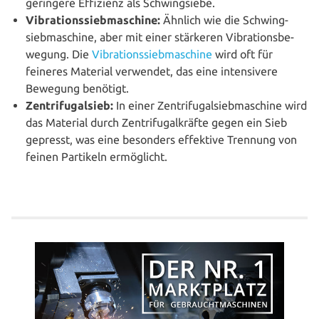
geringere Effizienz als Schwingsiebe.
Vibra­ti­ons­sieb­ma­schi­ne:
Ähnlich wie die Schwing­
sieb­ma­schi­ne, aber mit einer stärkeren Vibra­ti­ons­be­
we­gung. Die
Vibra­ti­ons­sieb­ma­schi­ne
wird oft für
feineres Material verwendet, das eine inten­si­ve­re
Bewegung benötigt.
Zen­tri­fu­gal­sieb:
In einer Zen­tri­fu­gal­sieb­ma­schi­ne wird
das Material durch Zen­tri­fu­gal­kräf­te gegen ein Sieb
gepresst, was eine besonders effektive Trennung von
feinen Partikeln ermöglicht.