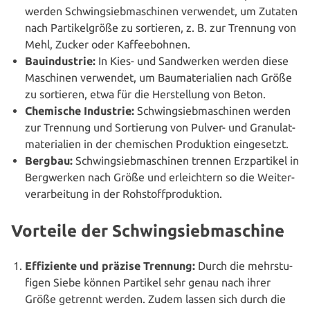
werden Schwing­sieb­ma­schi­nen verwendet, um Zutaten
nach Par­ti­kel­grö­ße zu sortieren, z. B. zur Trennung von
Mehl, Zucker oder Kaffeebohnen.
Bau­in­dus­trie:
In Kies- und Sand­wer­ken werden diese
Maschinen verwendet, um Bau­ma­te­ria­li­en nach Größe
zu sortieren, etwa für die Her­stel­lung von Beton.
Chemische Industrie:
Schwing­sieb­ma­schi­nen werden
zur Trennung und Sor­tie­rung von Pulver- und Gra­nul­at­
ma­te­ria­li­en in der che­mi­schen Pro­duk­ti­on eingesetzt.
Bergbau:
Schwing­sieb­ma­schi­nen trennen Erz­par­ti­kel in
Berg­wer­ken nach Größe und erleich­tern so die Wei­ter­
ver­ar­bei­tung in der Rohstoffproduktion.
Vorteile der Schwingsiebmaschine
Effi­zi­en­te und präzise Trennung:
Durch die mehr­stu­
fi­gen Siebe können Partikel sehr genau nach ihrer
Größe getrennt werden. Zudem lassen sich durch die