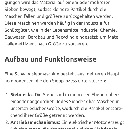
gun­gen wird das Material auf einem oder mehreren
Sieben bewegt, sodass kleinere Partikel durch die
Maschen fallen und größere zurück­ge­hal­ten werden.
Diese Maschinen werden häufig in der Industrie für
Schütt­gü­ter, wie in der Lebens­mit­tel­in­dus­trie, Chemie,
Bauwesen, Bergbau und Recycling ein­ge­setzt, um Mate­
ria­li­en effizient nach Größe zu sortieren.
Aufbau und Funktionsweise
Eine Schwing­sieb­ma­schi­ne besteht aus mehreren Haupt­
kom­po­nen­ten, die den Sieb­pro­zess unterstützen:
Siebdecks:
Die Siebe sind in mehreren Ebenen über­
ein­an­der ange­ord­net. Jedes Siebdeck hat Maschen in
unter­schied­li­cher Größe, wodurch die Partikel ent­spre­
chend ihrer Größe getrennt werden.
Antriebs­me­cha­nis­mus:
Ein elek­tri­scher Motor erzeugt
Schwin­gun­gen, die das Material auf dem Siebdeck in