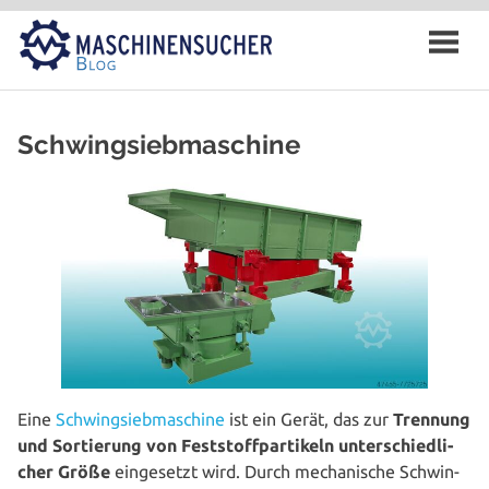
Zum
Inhalt
springen
Schwingsiebmaschine
Eine
Schwing­sieb­ma­schi­ne
ist ein Gerät, das zur
Trennung
und Sor­tie­rung von Fest­stoff­par­ti­keln unter­schied­li­
cher Größe
ein­ge­setzt wird. Durch mecha­ni­sche Schwin­