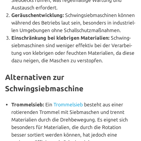
Austausch erfordert.
Geräusch­ent­wick­lung:
Schwing­sieb­ma­schi­nen können
während des Betriebs laut sein, besonders in indus­tri­el­
len Umge­bun­gen ohne Schallschutzmaßnahmen.
Ein­schrän­kung bei klebrigen Mate­ria­li­en:
Schwing­
sieb­ma­schi­nen sind weniger effektiv bei der Ver­ar­bei­
tung von klebrigen oder feuchten Mate­ria­li­en, da diese
dazu neigen, die Maschen zu verstopfen.
Alternativen zur
Schwingsiebmaschine
Trom­mel­sieb:
Ein
Trom­mel­sieb
besteht aus einer
rotie­ren­den Trommel mit Sieb­ma­schen und trennt
Mate­ria­li­en durch die Dreh­be­we­gung. Es eignet sich
besonders für Mate­ria­li­en, die durch die Rotation
besser sortiert werden können, hat jedoch eine