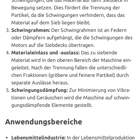
Bewegung setzen. Dies fördert die Trennung der
Partikel, da die Schwin­gun­gen ver­hin­dern, dass das
Material auf dem Sieb liegen bleibt.
Schwing­rah­men:
Der Schwing­rah­men ist an Federn
oder Dämpfern auf­ge­hängt, die die Schwin­gun­gen des
Motors auf die Siebdecks übertragen.
Mate­ri­al­ein­lass und ‑auslass:
Das zu siebende
Material wird in den oberen Bereich der Maschine ein­
ge­lei­tet. Nach der Trennung fallen die unter­schied­li­
chen Frak­tio­nen (gröbere und feinere Partikel) durch
separate Auslässe heraus.
Schwin­gungs­dämp­fung:
Zur Mini­mie­rung von Vibra­
tio­nen und Geräu­schen wird die Maschine auf schwin­
gungs­dämp­fen­de Elemente gestellt.
Anwendungsbereiche
Lebens­mit­tel­in­dus­trie:
In der Lebens­mit­tel­pro­duk­ti­on