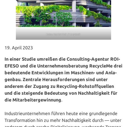
Foto: Danist Soh / Unsplash
19. April 2023
In einer Studie umreißen die Con­sul­ting-Agentur ROI-
EFESO und die Unter­neh­mens­be­ra­tung RecycleMe drei
bedeu­ten­de Ent­wick­lun­gen im Maschinen- und Anla­
gen­bau. Zentrale Her­aus­for­de­run­gen sind unter
anderem der Zugang zu Recycling-Roh­stoff­quel­len
und die steigende Bedeutung von Nach­hal­tig­keit für
die Mit­ar­bei­ter­ge­win­nung
.
Indus­trie­un­ter­neh­men führen heute eine grund­le­gen­de
Trans­for­ma­ti­on hin zu mehr Nach­hal­tig­keit durch — unter
anderem durch rasche Digi­ta­li­sie­rung, wachsende Trans­pa­