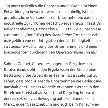
„So unter­schied­lich die Chancen und Risiken einzelner
Ent­wick­lun­gen bewertet werden, so einhellig ist das
grund­sätz­li­che Ver­ständ­nis der Unter­neh­men, dass die
indus­tri­el­le Zukunft neu gedacht werden muss,“ fasst Dr.
Kai Magen­hei­mer, Partner bei ROI-EFESO die Ergeb­nis­se
zusammen. „Der Erfolg des
Sus­tainable
Turn
hängt dabei
maß­geb­lich von der Inte­gra­ti­on der Nach­hal­tig­keit in die
stra­te­gi­sche Aus­rich­tung des Unter­neh­mens und einer
kon­se­quen­ten durch­gän­gi­gen Ope­ra­tio­na­li­sie­rung ab.“
Sabrina Goebel, General Manager der RecycleMe in
Deutsch­land, sieht in den Ergeb­nis­sen der Studie eine
Bestä­ti­gung der Arbeit ihres Teams: „Es ist sehr gut zu
sehen, dass pro­du­zie­ren­de Unter­neh­men die Bedeutung
nach­hal­ti­ger Business Modelle erkennen. Gerade in den
Bereichen Kreis­lauf­wirt­schaft und Recycling herrscht
derzeit extrem viel Bewegung auf allen Ebenen – im
Markt, in der Gesetz­ge­bung und auch beim Kon­sum­ver­