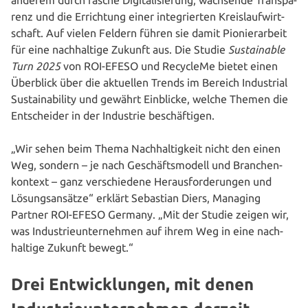
renz und die Errich­tung einer inte­grier­ten Kreis­lauf­wirt­
schaft. Auf vielen Feldern führen sie damit Pio­nier­ar­beit
für eine nach­hal­ti­ge Zukunft aus. Die Studie
Sus­tainable
Turn 2025
von ROI-EFESO und RecycleMe bietet einen
Überblick über die aktuellen Trends im Bereich Indus­tri­al
Sus­taina­bi­li­ty und gewährt Einblicke, welche Themen die
Ent­schei­der in der Industrie beschäftigen.
„Wir sehen beim Thema Nach­hal­tig­keit nicht den einen
Weg, sondern – je nach Geschäfts­mo­dell und Bran­chen­
kon­text – ganz ver­schie­de­ne Her­aus­for­de­run­gen und
Lösungs­an­sät­ze“ erklärt Sebastian Diers, Managing
Partner ROI-EFESO Germany. „Mit der Studie zeigen wir,
was Indus­trie­un­ter­neh­men auf ihrem Weg in eine nach­
hal­ti­ge Zukunft bewegt.“
Drei Entwicklungen, mit denen