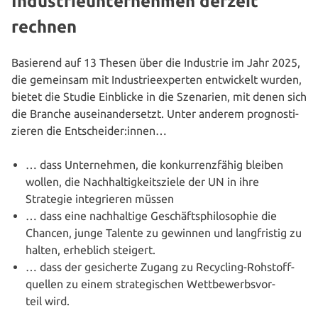
Industrieunternehmen derzeit
rechnen
Basierend auf 13 Thesen über die Industrie im Jahr 2025,
die gemeinsam mit Indus­trie­ex­per­ten ent­wi­ckelt wurden,
bietet die Studie Einblicke in die Szenarien, mit denen sich
die Branche aus­ein­an­der­setzt. Unter anderem pro­gnos­ti­
zie­ren die Entscheider:innen…
… dass Unter­neh­men, die kon­kur­renz­fä­hig bleiben
wollen, die Nach­hal­tig­keits­zie­le der UN in ihre
Strategie inte­grie­ren müssen
… dass eine nach­hal­ti­ge Geschäfts­phi­lo­so­phie die
Chancen, junge Talente zu gewinnen und lang­fris­tig zu
halten, erheblich steigert.
… dass der gesi­cher­te Zugang zu Recycling-Roh­stoff­
quel­len zu einem stra­te­gi­schen Wett­be­werbs­vor­
teil wird.