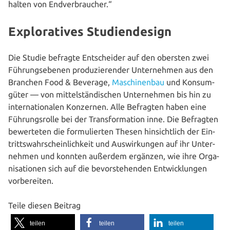
hal­ten von Endverbraucher.“
Exploratives Studiendesign
Die Studie befragte Ent­schei­der auf den obersten zwei
Füh­rungs­ebe­nen pro­du­zie­ren­der Unter­neh­men aus den
Branchen Food & Beverage,
Maschi­nen­bau
und Kon­sum­
gü­ter — von mit­tel­stän­di­schen Unter­neh­men bis hin zu
inter­na­tio­na­len Konzernen. Alle Befragten haben eine
Füh­rungs­rol­le bei der Trans­for­ma­ti­on inne. Die Befragten
bewer­te­ten die for­mu­lier­ten Thesen hin­sicht­lich der Ein­
tritts­wahr­schein­lich­keit und Aus­wir­kun­gen auf ihr Unter­
neh­men und konnten außerdem ergänzen, wie ihre Orga­
ni­sa­tio­nen sich auf die bevor­ste­hen­den Ent­wick­lun­gen
vorbereiten.
Teile diesen Beitrag
teilen
teilen
teilen