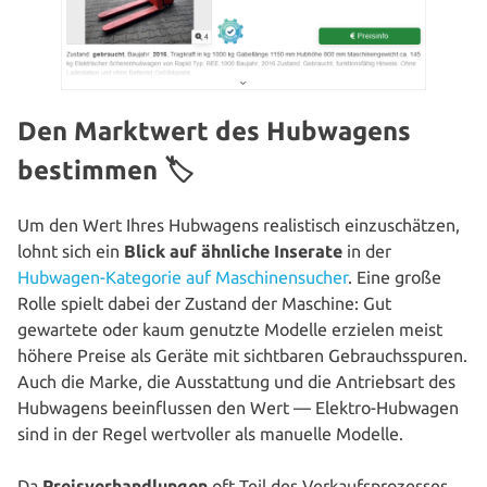
Den Marktwert des Hubwagens
bestimmen 🏷
Um den Wert Ihres Hubwagens rea­lis­tisch ein­zu­schät­zen,
lohnt sich ein
Blick auf ähnliche Inserate
in der
Hubwagen-Kategorie auf Maschinen­sucher
. Eine große
Rolle spielt dabei der Zustand der Maschine: Gut
gewartete oder kaum genutzte Modelle erzielen meist
höhere Preise als Geräte mit sicht­ba­ren Gebrauchs­spu­ren.
Auch die Marke, die Aus­stat­tung und die Antriebs­art des
Hubwagens beein­flus­sen den Wert — Elektro-Hubwagen
sind in der Regel wert­vol­ler als manuelle Modelle.
Da
Preis­ver­hand­lun­gen
oft Teil des Ver­kaufs­pro­zes­ses