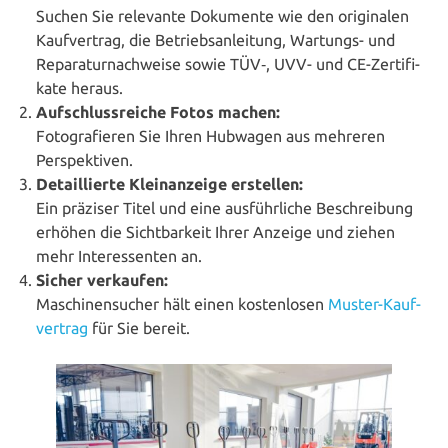
Suchen Sie relevante Dokumente wie den ori­gi­na­len
Kauf­ver­trag, die Betriebs­an­lei­tung, Wartungs- und
Repa­ra­tur­nach­wei­se sowie TÜV‑, UVV- und CE-Zer­ti­fi­
ka­te heraus.
Auf­schluss­rei­che Fotos machen:
Foto­gra­fie­ren Sie Ihren Hubwagen aus mehreren
Perspektiven.
Detail­lier­te Klein­anzeige erstellen:
Ein präziser Titel und eine aus­führ­li­che Beschrei­bung
erhöhen die Sicht­bar­keit Ihrer Anzeige und ziehen
mehr Inter­es­sen­ten an.
Sicher verkaufen:
Maschinen­sucher hält einen kos­ten­lo­sen
Muster-Kauf­
ver­trag
für Sie bereit.