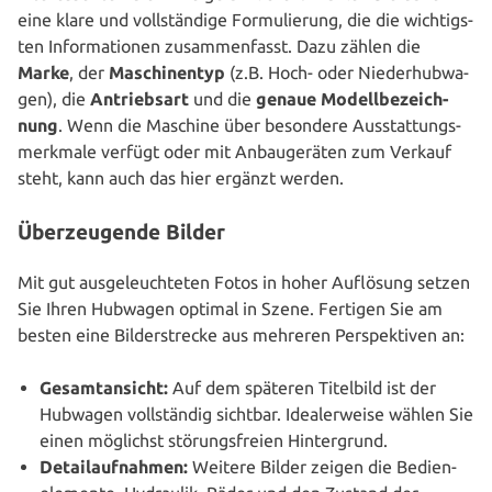
eine klare und voll­stän­di­ge For­mu­lie­rung, die die wich­tigs­
ten Infor­ma­tio­nen zusam­men­fasst. Dazu zählen die
Marke
, der
Maschi­nen­typ
(z.B. Hoch- oder Nie­der­hub­wa­
gen), die
Antriebs­art
und die
genaue Modell­be­zeich­
nung
. Wenn die Maschine über besondere Aus­stat­tungs­
merk­ma­le verfügt oder mit Anbau­ge­rä­ten zum Verkauf
steht, kann auch das hier ergänzt werden.
Überzeugende Bilder
Mit gut aus­ge­leuch­te­ten Fotos in hoher Auflösung setzen
Sie Ihren Hubwagen optimal in Szene. Fertigen Sie am
besten eine Bil­der­stre­cke aus mehreren Per­spek­ti­ven an:
Gesamt­an­sicht:
Auf dem späteren Titelbild ist der
Hubwagen voll­stän­dig sichtbar. Idea­ler­wei­se wählen Sie
einen möglichst stö­rungs­frei­en Hintergrund.
Detail­auf­nah­men:
Weitere Bilder zeigen die Bedien­