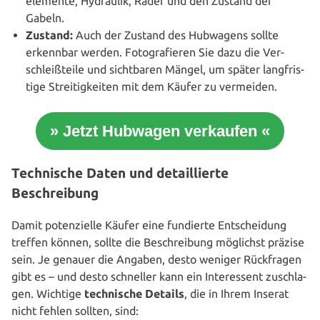
ele­men­te, Hydraulik, Räder und den Zustand der
Gabeln.
Zustand:
Auch der Zustand des Hubwagens sollte
erkennbar werden. Foto­gra­fie­ren Sie dazu die Ver­
schleiß­tei­le und sicht­ba­ren Mängel, um später lang­fris­
ti­ge Strei­tig­kei­ten mit dem Käufer zu vermeiden.
» Jetzt Hubwagen verkaufen «
Technische Daten und detaillierte
Beschreibung
Damit poten­zi­el­le Käufer eine fundierte Ent­schei­dung
treffen können, sollte die Beschrei­bung möglichst präzise
sein. Je genauer die Angaben, desto weniger Rück­fra­gen
gibt es – und desto schneller kann ein Inter­es­sent zuschla­
gen. Wichtige
tech­ni­sche Details
, die in Ihrem Inserat
nicht fehlen sollten, sind: