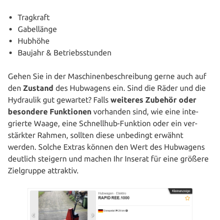
Tragkraft
Gabel­län­ge
Hubhöhe
Baujahr & Betriebsstunden
Gehen Sie in der Maschi­nen­be­schrei­bung gerne auch auf
den
Zustand
des Hubwagens ein. Sind die Räder und die
Hydraulik gut gewartet? Falls
weiteres Zubehör oder
besondere Funk­tio­nen
vorhanden sind, wie eine inte­
grier­te Waage, eine Schnell­hub-Funktion oder ein ver­
stärk­ter Rahmen, sollten diese unbedingt erwähnt
werden. Solche Extras können den Wert des Hubwagens
deutlich steigern und machen Ihr Inserat für eine größere
Ziel­grup­pe attraktiv.