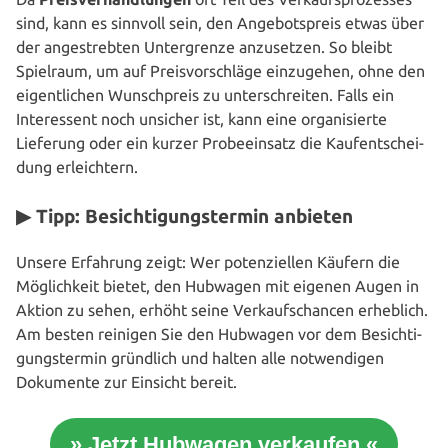
sind, kann es sinnvoll sein, den Ange­bots­preis etwas über
der ange­streb­ten Unter­gren­ze anzu­set­zen. So bleibt
Spielraum, um auf Preis­vor­schlä­ge ein­zu­ge­hen, ohne den
eigent­li­chen Wunsch­preis zu unter­schrei­ten. Falls ein
Inter­es­sent noch unsicher ist, kann eine orga­ni­sier­te
Lieferung oder ein kurzer Pro­be­ein­satz die Kauf­ent­schei­
dung erleichtern.
▶ Tipp: Besichtigungstermin anbieten
Unsere Erfahrung zeigt: Wer poten­zi­el­len Käufern die
Mög­lich­keit bietet, den Hubwagen mit eigenen Augen in
Aktion zu sehen, erhöht seine Ver­kaufs­chan­cen erheblich.
Am besten reinigen Sie den Hubwagen vor dem Besich­ti­
gungs­ter­min gründlich und halten alle not­wen­di­gen
Dokumente zur Einsicht bereit.
» Jetzt Hubwagen verkaufen «