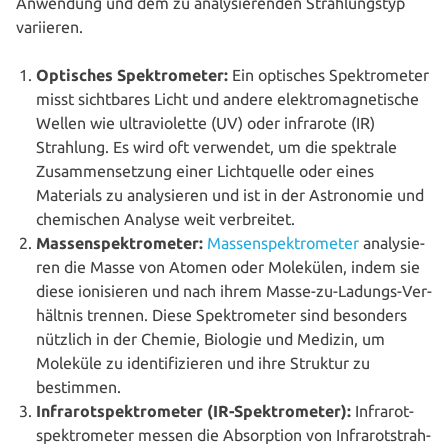
Anwendung und dem zu ana­ly­sie­ren­den Strah­lungs­typ
variieren.
Optisches Spek­tro­me­ter:
Ein optisches Spek­tro­me­ter
misst sicht­ba­res Licht und andere elek­tro­ma­gne­ti­sche
Wellen wie ultra­vio­let­te (UV) oder infrarote (IR)
Strahlung. Es wird oft verwendet, um die spektrale
Zusam­men­set­zung einer Licht­quel­le oder eines
Materials zu ana­ly­sie­ren und ist in der Astro­no­mie und
che­mi­schen Analyse weit verbreitet.
Mas­sen­spek­tro­me­ter:
Mas­sen­spek­tro­me­ter
ana­ly­sie­
ren die Masse von Atomen oder Molekülen, indem sie
diese ioni­sie­ren und nach ihrem Masse-zu-Ladungs-Ver­
hält­nis trennen. Diese Spek­tro­me­ter sind besonders
nützlich in der Chemie, Biologie und Medizin, um
Moleküle zu iden­ti­fi­zie­ren und ihre Struktur zu
bestimmen.
Infra­rot­spek­tro­me­ter (IR-Spek­tro­me­ter):
Infra­rot­
spek­tro­me­ter messen die Absorp­ti­on von Infra­rot­strah­