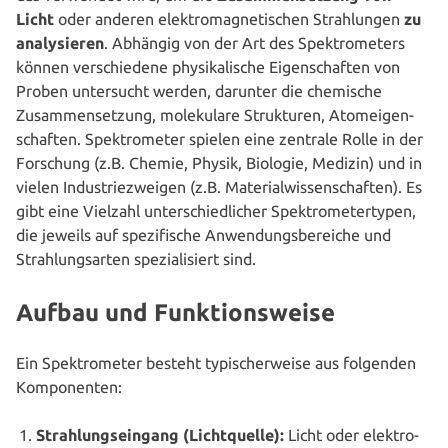
Licht
oder anderen elek­tro­ma­gne­ti­schen Strah­lun­gen
zu
ana­ly­sie­ren
. Abhängig von der Art des Spek­tro­me­ters
können ver­schie­de­ne phy­si­ka­li­sche Eigen­schaf­ten von
Proben unter­sucht werden, darunter die chemische
Zusam­men­set­zung, mole­ku­la­re Struk­tu­ren, Atom­ei­gen­
schaf­ten. Spek­tro­me­ter spielen eine zentrale Rolle in der
Forschung (z.B. Chemie, Physik, Biologie, Medizin) und in
vielen Indus­trie­zwei­gen (z.B. Mate­ri­al­wis­sen­schaf­ten). Es
gibt eine Vielzahl unter­schied­li­cher Spek­tro­me­ter­ty­pen,
die jeweils auf spe­zi­fi­sche Anwen­dungs­be­rei­che und
Strah­lungs­ar­ten spe­zia­li­siert sind.
Aufbau und Funktionsweise
Ein Spek­tro­me­ter besteht typi­scher­wei­se aus folgenden
Komponenten:
Strah­lungs­ein­gang (Licht­quel­le):
Licht oder elek­tro­