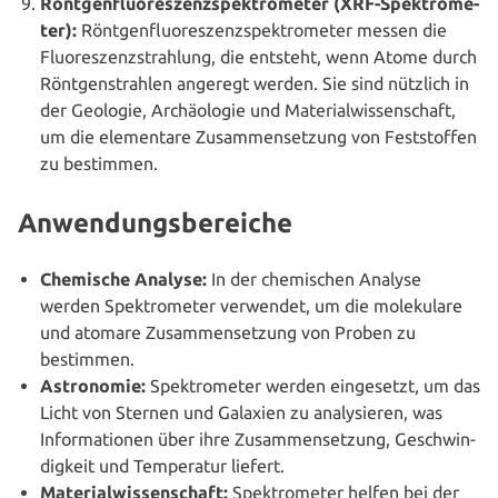
Rönt­gen­fluo­res­zenz­spek­tro­me­ter (XRF-Spek­tro­me­
ter):
Rönt­gen­fluo­res­zenz­spek­tro­me­ter messen die
Fluo­res­zenz­strah­lung, die entsteht, wenn Atome durch
Rönt­gen­strah­len angeregt werden. Sie sind nützlich in
der Geologie, Archäo­lo­gie und Mate­ri­al­wis­sen­schaft,
um die ele­men­ta­re Zusam­men­set­zung von Fest­stof­fen
zu bestimmen.
Anwendungsbereiche
Chemische Analyse:
In der che­mi­schen Analyse
werden Spek­tro­me­ter verwendet, um die mole­ku­la­re
und atomare Zusam­men­set­zung von Proben zu
bestimmen.
Astro­no­mie:
Spek­tro­me­ter werden ein­ge­setzt, um das
Licht von Sternen und Galaxien zu ana­ly­sie­ren, was
Infor­ma­tio­nen über ihre Zusam­men­set­zung, Geschwin­
dig­keit und Tem­pe­ra­tur liefert.
Mate­ri­al­wis­sen­schaft:
Spek­tro­me­ter helfen bei der