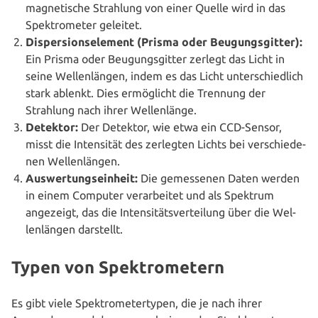
ma­gne­ti­sche Strahlung von einer Quelle wird in das
Spek­tro­me­ter geleitet.
Disper­si­ons­ele­ment (Prisma oder Beu­gungs­git­ter):
Ein Prisma oder Beu­gungs­git­ter zerlegt das Licht in
seine Wel­len­län­gen, indem es das Licht unter­schied­lich
stark ablenkt. Dies ermög­licht die Trennung der
Strahlung nach ihrer Wellenlänge.
Detektor:
Der Detektor, wie etwa ein CCD-Sensor,
misst die Inten­si­tät des zerlegten Lichts bei ver­schie­de­
nen Wellenlängen.
Aus­wer­tungs­ein­heit:
Die gemes­se­nen Daten werden
in einem Computer ver­ar­bei­tet und als Spektrum
angezeigt, das die Inten­si­täts­ver­tei­lung über die Wel­
len­län­gen darstellt.
Typen von Spektrometern
Es gibt viele Spek­tro­me­ter­ty­pen, die je nach ihrer