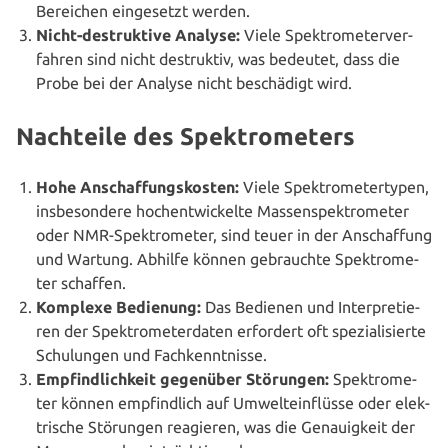
Bereichen ein­ge­setzt werden.
Nicht-destruk­ti­ve Analyse:
Viele Spek­tro­me­ter­ver­
fah­ren sind nicht destruk­tiv, was bedeutet, dass die
Probe bei der Analyse nicht beschä­digt wird.
Nachteile des Spektrometers
Hohe Anschaf­fungs­kos­ten:
Viele Spek­tro­me­ter­ty­pen,
ins­be­son­de­re hoch­ent­wi­ckel­te Mas­sen­spek­tro­me­ter
oder NMR-Spek­tro­me­ter, sind teuer in der Anschaf­fung
und Wartung. Abhilfe können gebrauch­te Spek­tro­me­
ter schaffen.
Komplexe Bedienung:
Das Bedienen und Inter­pre­tie­
ren der Spek­tro­me­ter­da­ten erfordert oft spe­zia­li­sier­te
Schu­lun­gen und Fachkenntnisse.
Emp­find­lich­keit gegenüber Störungen:
Spek­tro­me­
ter können emp­find­lich auf Umwelt­ein­flüs­se oder elek­
tri­sche Störungen reagieren, was die Genau­ig­keit der