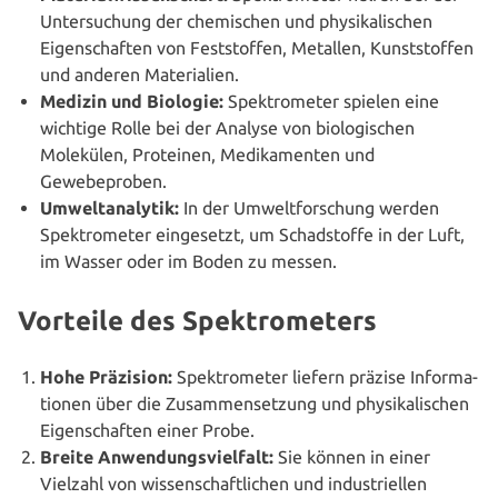
Unter­su­chung der che­mi­schen und phy­si­ka­li­schen
Eigen­schaf­ten von Fest­stof­fen, Metallen, Kunst­stof­fen
und anderen Materialien.
Medizin und Biologie:
Spek­tro­me­ter spielen eine
wichtige Rolle bei der Analyse von bio­lo­gi­schen
Molekülen, Proteinen, Medi­ka­men­ten und
Gewebeproben.
Umwelt­ana­ly­tik:
In der Umwelt­for­schung werden
Spek­tro­me­ter ein­ge­setzt, um Schad­stof­fe in der Luft,
im Wasser oder im Boden zu messen.
Vorteile des Spektrometers
Hohe Präzision:
Spek­tro­me­ter liefern präzise Infor­ma­
tio­nen über die Zusam­men­set­zung und phy­si­ka­li­schen
Eigen­schaf­ten einer Probe.
Breite Anwen­dungs­viel­falt:
Sie können in einer
Vielzahl von wis­sen­schaft­li­chen und indus­tri­el­len