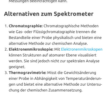
Messungen beein­träch­ti­gen kann.
Alternativen zum Spektrometer
Chro­ma­to­gra­phie:
Chro­ma­to­gra­phi­sche Methoden
wie Gas- oder Flüs­sig­chro­ma­to­gra­phie trennen die
Bestand­tei­le einer Probe phy­si­ka­lisch und bieten eine
alter­na­ti­ve Methode zur che­mi­schen Analyse.
Elek­tro­nen­mi­kro­sko­pie:
Mit
Elek­tro­nen­mi­kro­sko­pen
können Struk­tu­ren auf atomarer Ebene visua­li­siert
werden. Sie sind jedoch nicht zur spek­tra­len Analyse
geeignet.
Ther­mo­gra­vi­me­trie:
Misst die Gewichts­än­de­rung
einer Probe in Abhän­gig­keit von Tem­pe­ra­tur­än­de­run­
gen und bietet eine alter­na­ti­ve Methode zur Unter­su­
chung der che­mi­schen Zusammensetzung.