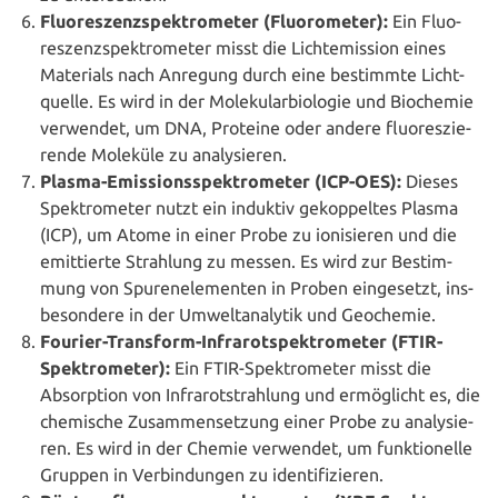
Fluo­res­zenz­spek­tro­me­ter (Fluo­ro­me­ter):
Ein Fluo­
res­zenz­spek­tro­me­ter misst die Licht­emis­si­on eines
Materials nach Anregung durch eine bestimmte Licht­
quel­le. Es wird in der Mole­ku­lar­bio­lo­gie und Biochemie
verwendet, um DNA, Proteine oder andere fluo­res­zie­
ren­de Moleküle zu analysieren.
Plasma-Emis­si­ons­spek­tro­me­ter (ICP-OES):
Dieses
Spek­tro­me­ter nutzt ein induktiv gekop­pel­tes Plasma
(ICP), um Atome in einer Probe zu ioni­sie­ren und die
emit­tier­te Strahlung zu messen. Es wird zur Bestim­
mung von Spu­ren­ele­men­ten in Proben ein­ge­setzt, ins­
be­son­de­re in der Umwelt­ana­ly­tik und Geochemie.
Fourier-Transform-Infra­rot­spek­tro­me­ter (FTIR-
Spek­tro­me­ter):
Ein FTIR-Spek­tro­me­ter misst die
Absorp­ti­on von Infra­rot­strah­lung und ermög­licht es, die
chemische Zusam­men­set­zung einer Probe zu ana­ly­sie­
ren. Es wird in der Chemie verwendet, um funk­tio­nel­le
Gruppen in Ver­bin­dun­gen zu identifizieren.