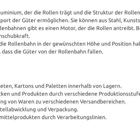
uminium, der die Rollen trägt und die Struktur der Rol­len
sport der Güter ermög­li­chen. Sie können aus Stahl, Kuns
l­len­bah­nen gibt es einen Motor, der die Rollen antreibt. B
nschubkraft.
e die Rol­len­bahn in der gewünsch­ten Höhe und Position ha
rn, dass die Güter von der Rol­len­bahn fallen.
keten, Kartons und Paletten innerhalb von Lagern.
­cken und Produkten durch ver­schie­de­ne Produktionsstuf
i­lung von Waren zu ver­schie­de­nen Versandbereichen.
stell­ab­wick­lung und Verpackung.
mit­tel­pro­duk­ten durch Verarbeitungslinien.