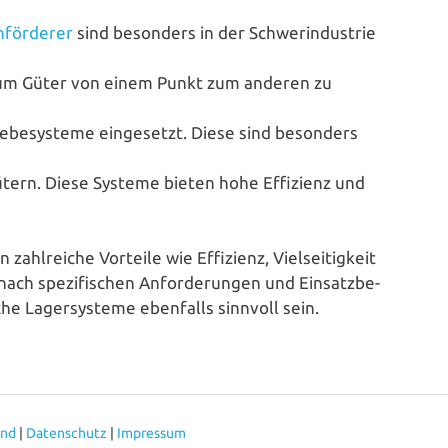
­för­de­rer
sind besonders in der Schwer­indus­trie
tzt, um Güter von einem Punkt zum anderen zu
be­sys­te­me ein­ge­setzt. Diese sind besonders
Gütern. Diese Systeme bieten hohe Effizienz und
 zahl­rei­che Vorteile wie Effizienz, Viel­sei­tig­keit
ch spe­zi­fi­schen Anfor­de­run­gen und Ein­satz­be­
sche Lager­sys­te­me ebenfalls sinnvoll sein.
and
|
Datenschutz
|
Impressum