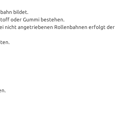
­bahn bildet.
t­stoff oder Gummi bestehen.
ei nicht ange­trie­be­nen Rol­len­bah­nen erfolgt der
lten.
en.