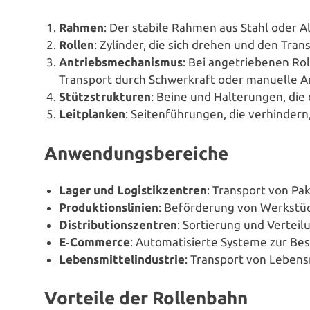
Rahmen
: Der stabile Rahmen aus Stahl oder Al
Rollen
: Zylinder, die sich drehen und den Tran
Antriebs­me­cha­nis­mus
: Bei ange­trie­be­nen Ro
Transport durch Schwer­kraft oder manuelle A
Stütz­struk­tu­ren
: Beine und Hal­te­run­gen, di
Leit­plan­ken
: Sei­ten­füh­run­gen, die ver­hin­de
Anwendungsbereiche
Lager und Logis­tik­zen­tren
: Transport von Pa
Pro­duk­ti­ons­li­ni­en
: Beför­de­rung von Werk­stü
Dis­tri­bu­ti­ons­zen­tren
: Sor­tie­rung und Ver­te
E‑Commerce
: Auto­ma­ti­sier­te Systeme zur Be
Lebens­mit­tel­in­dus­trie
: Transport von Lebens­
Vorteile der Rollenbahn