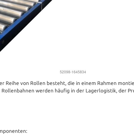
ner Reihe von Rollen besteht, die in einem Rahmen montier
ol­len­bah­nen werden häufig in der Lager­lo­gis­tik, der Pro­du
omponenten: