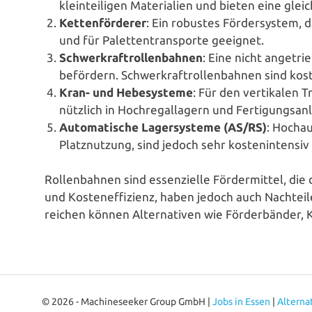
klein­tei­li­gen Mate­ria­li­en und bieten eine gl
Ket­ten­för­de­rer
: Ein robustes För­der­sys­tem,
und für Palet­ten­trans­por­te geeignet.
Schwer­kraf­trol­len­bah­nen
: Eine nicht ange­tr
befördern. Schwer­kraf­trol­len­bah­nen sind kos
Kran- und Hebe­sys­te­me
: Für den ver­ti­ka­le
nützlich in Hoch­re­gal­la­gern und Fertigungsan
Auto­ma­ti­sche Lager­sys­te­me (AS/RS)
: Hoch­a
Platz­nut­zung, sind jedoch sehr kos­ten­in­ten
Rol­len­bah­nen sind essen­zi­el­le För­der­mit­tel, di
und Kos­ten­ef­fi­zi­enz, haben jedoch auch Nachteil
rei­chen können Alter­na­ti­ven wie För­der­bän­der, K
© 2026 - Machineseeker Group GmbH |
Jobs in Essen
|
Alterna