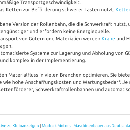
eich­mä­ßi­ge Transportgeschwindigkeit.
 das Ketten zur Beför­de­rung schwerer Lasten nutzt.
Ket­ten
ie­be­ne Version der Rol­len­bahn, die die Schwer­kraft nu
­ten­güns­ti­ger und erfordern keine Energiequelle.
n Transport von Gütern und Mate­ria­li­en werden
Krane
und He
lagen.
u­to­ma­ti­sier­te Systeme zur Lagerung und Abholung von 
­siv und komplex in der Implementierung.
e den Mate­ri­al­fluss in vielen Branchen opti­mie­ren. Sie bieten
e wie hohe Anschaf­fungs­kos­ten und War­tungs­be­darf. Je na
et­ten­för­de­rer, Schwer­kraf­trol­len­bah­nen und auto­ma­ti­
tive zu Kleinanzeigen
|
Morlock Motors
|
Maschinenbauer aus Deutschl