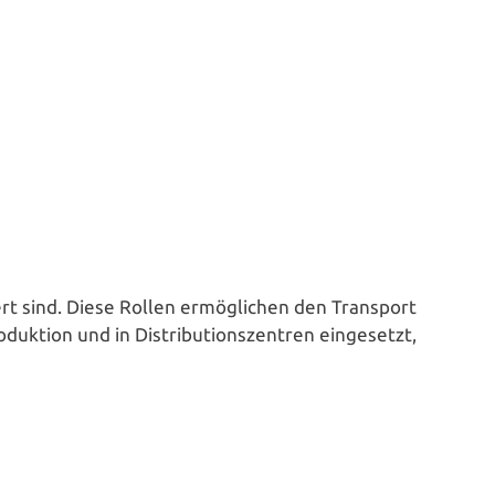
t sind. Diese Rollen ermög­li­chen den Transport
k­ti­on und in Dis­tri­bu­ti­ons­zen­tren ein­ge­setzt,