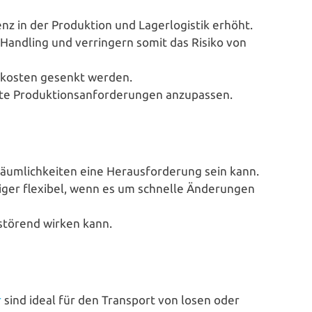
enz in der Pro­duk­ti­on und Lager­lo­gis­tik erhöht.
s Handling und ver­rin­gern somit das Risiko von
its­kos­ten gesenkt werden.
e Pro­duk­ti­ons­an­for­de­run­gen anzupassen.
äum­lich­kei­ten eine Her­aus­for­de­rung sein kann.
niger flexibel, wenn es um schnelle Ände­run­gen
n störend wirken kann.
r
sind ideal für den Transport von losen oder