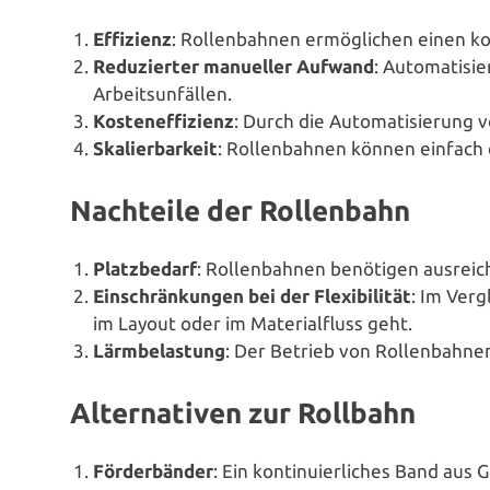
Effizienz
: Rol­len­bah­nen ermög­li­chen einen kon
Redu­zier­ter manueller Aufwand
: Auto­ma­ti­s
Arbeitsunfällen.
Kos­ten­ef­fi­zi­enz
: Durch die Auto­ma­ti­sie­rung 
Ska­lier­bar­keit
: Rol­len­bah­nen können einfach 
Nachteile der Rollenbahn
Platz­be­darf
: Rol­len­bah­nen benötigen aus­rei­
Ein­schrän­kun­gen bei der Fle­xi­bi­li­tät
: Im Verg
im Layout oder im Mate­ri­al­fluss geht.
Lärm­be­las­tung
: Der Betrieb von Rol­len­bah­n
Alternativen zur Rollbahn
För­der­bän­der
: Ein kon­ti­nu­ier­li­ches Band a