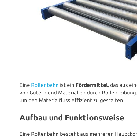
Eine
Rol­len­bahn
ist ein
För­der­mit­tel
, das aus ei
von Gütern und Mate­ria­li­en durch Rol­len­rei­bung. R
um den Mate­ri­al­fluss effizient zu gestalten.
Aufbau und Funktionsweise
Eine Rol­len­bahn besteht aus mehreren Hauptk