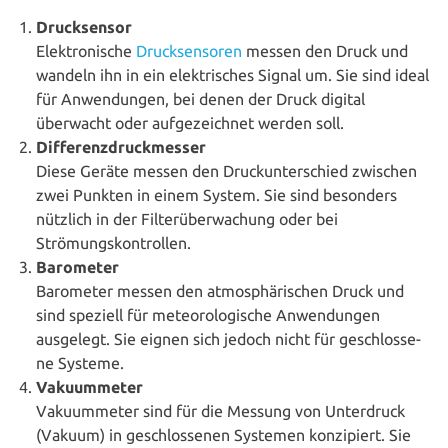
Druck­sen­sor
Elek­tro­ni­sche
Druck­sen­so­ren
messen den Druck und
wandeln ihn in ein elek­tri­sches Signal um. Sie sind ideal
für Anwen­dun­gen, bei denen der Druck digital
überwacht oder auf­ge­zeich­net werden soll.
Dif­fe­renz­druck­mes­ser
Diese Geräte messen den Druck­un­ter­schied zwischen
zwei Punkten in einem System. Sie sind besonders
nützlich in der Fil­ter­über­wa­chung oder bei
Strömungskontrollen.
Barometer
Barometer messen den atmo­sphä­ri­schen Druck und
sind speziell für meteo­ro­lo­gi­sche Anwen­dun­gen
ausgelegt. Sie eignen sich jedoch nicht für geschlos­se­
ne Systeme.
Vaku­um­me­ter
Vaku­um­me­ter sind für die Messung von Unter­druck
(Vakuum) in geschlos­se­nen Systemen kon­zi­piert. Sie