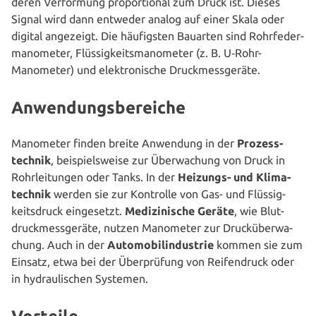
deren Ver­for­mung pro­por­tio­nal zum Druck ist. Dieses
Signal wird dann entweder analog auf einer Skala oder
digital angezeigt. Die häu­figs­ten Bauarten sind Rohr­fe­der­
ma­no­me­ter, Flüs­sig­keits­ma­no­me­ter (z. B. U‑Rohr-
Manometer) und elek­tro­ni­sche Druckmessgeräte.
Anwendungsbereiche
Manometer finden breite Anwendung in der
Pro­zess­
tech­nik
, bei­spiels­wei­se zur Über­wa­chung von Druck in
Rohr­lei­tun­gen oder Tanks. In der
Heizungs- und Kli­ma­
tech­nik
werden sie zur Kontrolle von Gas- und Flüs­sig­
keits­druck ein­ge­setzt.
Medi­zi­ni­sche Geräte
, wie Blut­
druck­mess­ge­rä­te, nutzen Manometer zur Druck­über­wa­
chung. Auch in der
Auto­mo­bil­in­dus­trie
kommen sie zum
Einsatz, etwa bei der Über­prü­fung von Rei­fen­druck oder
in hydrau­li­schen Systemen.