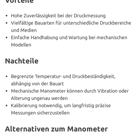
Vorteile
Hohe Zuver­läs­sig­keit bei der Druckmessung
Viel­fäl­ti­ge Bauarten für unter­schied­li­che Druck­be­rei­che
und Medien
Einfache Hand­ha­bung und Wartung bei mecha­ni­schen
Modellen
Nachteile
Begrenzte Tem­pe­ra­tur- und Druck­be­stän­dig­keit,
abhängig von der Bauart
Mecha­ni­sche Manometer können durch Vibration oder
Alterung ungenau werden
Kali­brie­rung notwendig, um lang­fris­tig präzise
Messungen sicherzustellen
Alternativen zum Manometer