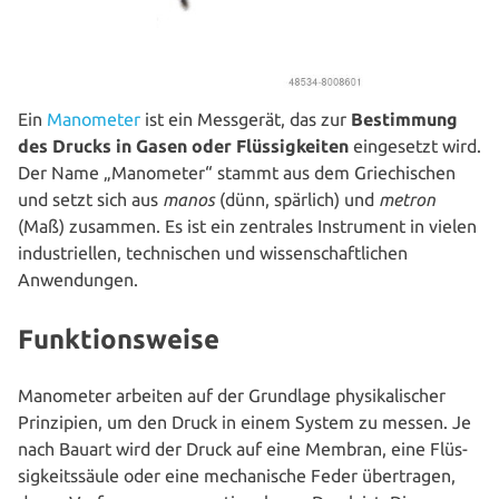
Ein
Manometer
ist ein Messgerät, das zur
Bestim­mung
des Drucks in Gasen oder Flüs­sig­kei­ten
ein­ge­setzt wird.
Der Name „Manometer“ stammt aus dem Grie­chi­schen
und setzt sich aus
manos
(dünn, spärlich) und
metron
(Maß) zusammen. Es ist ein zentrales Instru­ment in vielen
indus­tri­el­len, tech­ni­schen und wis­sen­schaft­li­chen
Anwendungen.
Funktionsweise
Manometer arbeiten auf der Grundlage phy­si­ka­li­scher
Prin­zi­pi­en, um den Druck in einem System zu messen. Je
nach Bauart wird der Druck auf eine Membran, eine Flüs­
sig­keits­säu­le oder eine mecha­ni­sche Feder über­tra­gen,