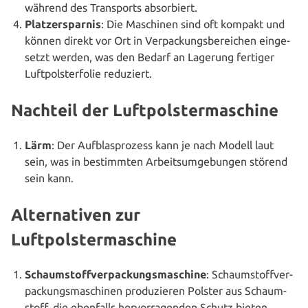
während des Trans­ports absorbiert.
Platz­erspar­nis
: Die Maschinen sind oft kompakt und
können direkt vor Ort in Ver­pa­ckungs­be­rei­chen ein­ge­
setzt werden, was den Bedarf an Lagerung fertiger
Luft­pols­ter­fo­lie reduziert.
Nachteil der Luftpolstermaschine
Lärm
: Der Auf­blas­pro­zess kann je nach Modell laut
sein, was in bestimm­ten Arbeits­um­ge­bun­gen störend
sein kann.
Alternativen zur
Luftpolstermaschine
Schaum­stoff­ver­pa­ckungs­ma­schi­ne
: Schaum­stoff­ver­
pa­ckungs­ma­schi­nen pro­du­zie­ren Polster aus Schaum­
stoff, die ebenfalls her­vor­ra­gen­den Schutz bieten.