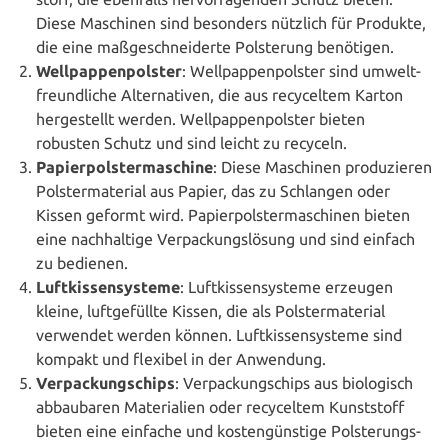
Diese Maschinen sind besonders nützlich für Produkte,
die eine maß­ge­schnei­der­te Pols­te­rung benötigen.
Well­pap­pen­pols­ter
: Well­pap­pen­pols­ter sind umwelt­
freund­li­che Alter­na­ti­ven, die aus recy­cel­tem Karton
her­ge­stellt werden. Well­pap­pen­pols­ter bieten
robusten Schutz und sind leicht zu recyceln.
Papier­pols­ter­ma­schi­ne
: Diese Maschinen pro­du­zie­ren
Pols­ter­ma­te­ri­al aus Papier, das zu Schlangen oder
Kissen geformt wird. Papier­pols­ter­ma­schi­nen bieten
eine nach­hal­ti­ge Ver­pa­ckungs­lö­sung und sind einfach
zu bedienen.
Luft­kis­sen­sys­te­me
: Luft­kis­sen­sys­te­me erzeugen
kleine, luft­ge­füll­te Kissen, die als Pols­ter­ma­te­ri­al
verwendet werden können. Luft­kis­sen­sys­te­me sind
kompakt und flexibel in der Anwendung.
Ver­pa­ckungs­chips
: Ver­pa­ckungs­chips aus bio­lo­gisch
abbau­ba­ren Mate­ria­li­en oder recy­cel­tem Kunst­stoff
bieten eine einfache und kos­ten­güns­ti­ge Pols­te­rungs­