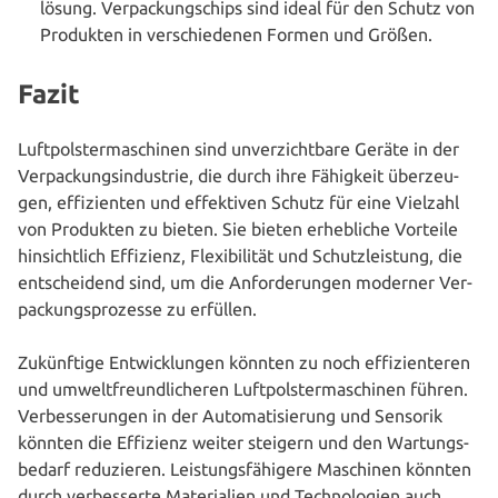
lö­sung. Ver­pa­ckungs­chips sind ideal für den Schutz von
Produkten in ver­schie­de­nen Formen und Größen.
Fazit
Luft­pols­ter­ma­schi­nen sind unver­zicht­ba­re Geräte in der
Ver­pa­ckungs­in­dus­trie, die durch ihre Fähigkeit über­zeu­
gen, effi­zi­en­ten und effek­ti­ven Schutz für eine Vielzahl
von Produkten zu bieten. Sie bieten erheb­li­che Vorteile
hin­sicht­lich Effizienz, Fle­xi­bi­li­tät und Schutz­leis­tung, die
ent­schei­dend sind, um die Anfor­de­run­gen moderner Ver­
pa­ckungs­pro­zes­se zu erfüllen.
Zukünf­ti­ge Ent­wick­lun­gen könnten zu noch effi­zi­en­te­ren
und umwelt­freund­li­che­ren Luft­pols­ter­ma­schi­nen führen.
Ver­bes­se­run­gen in der Auto­ma­ti­sie­rung und Sensorik
könnten die Effizienz weiter steigern und den War­tungs­
be­darf redu­zie­ren. Leis­tungs­fä­hi­ge­re Maschinen könnten
durch ver­bes­ser­te Mate­ria­li­en und Tech­no­lo­gien auch