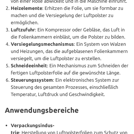
von einer Rolle abwickelt und in die Maschine einführt.
Heiz­ele­men­te
: Erhitzen die Folie, um sie formbar zu
machen und die Ver­sie­ge­lung der Luft­pols­ter zu
ermöglichen.
Luft­zu­fuhr
: Ein Kom­pres­sor oder Gebläse, das Luft in
die Foli­en­kam­mern einbläst, um die Polster zu bilden.
Ver­sie­ge­lungs­me­cha­nis­mus
: Ein System von Walzen
und Heizungen, das die auf­ge­bla­se­nen Foli­en­kam­mern
ver­sie­gelt, um die Luft­pols­ter zu erstellen.
Schnei­de­ein­heit
: Ein Mecha­nis­mus zum Schneiden der
fertigen Luft­pols­ter­fo­lie auf die gewünsch­te Länge.
Steue­rungs­sys­tem
: Ein elek­tro­ni­sches System zur
Steuerung des gesamten Prozesses, ein­schließ­lich
Tem­pe­ra­tur, Luftdruck und Geschwindigkeit.
Anwendungsbereiche
Ver­pa­ckungs­in­dus­
trie
: Her­stel­lung von Luft­pols­ter­fo­li­en zum Schutz von