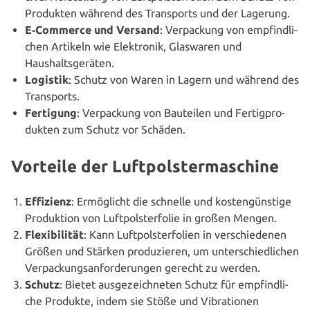
Produkten während des Trans­ports und der Lagerung.
E‑Commerce und Versand
: Ver­pa­ckung von emp­find­li­
chen Artikeln wie Elek­tro­nik, Glaswaren und
Haushaltsgeräten.
Logistik
: Schutz von Waren in Lagern und während des
Transports.
Fertigung
: Ver­pa­ckung von Bauteilen und Fer­tig­pro­
duk­ten zum Schutz vor Schäden.
Vorteile der Luftpolstermaschine
Effizienz
: Ermög­licht die schnelle und kos­ten­güns­ti­ge
Pro­duk­ti­on von Luft­pols­ter­fo­lie in großen Mengen.
Fle­xi­bi­li­tät
: Kann Luft­pols­ter­fo­li­en in ver­schie­de­nen
Größen und Stärken pro­du­zie­ren, um unter­schied­li­chen
Ver­pa­ckungs­an­for­de­run­gen gerecht zu werden.
Schutz
: Bietet aus­ge­zeich­ne­ten Schutz für emp­find­li­
che Produkte, indem sie Stöße und Vibra­tio­nen