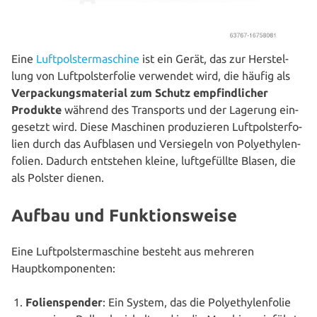
Eine
Luft­pols­ter­ma­schi­ne
ist ein Gerät, das zur Her­stel­
lung von Luft­pols­ter­fo­lie verwendet wird, die häufig als
Ver­pa­ckungs­ma­te­ri­al zum Schutz emp­find­li­cher
Produkte
während des Trans­ports und der Lagerung ein­
ge­setzt wird. Diese Maschinen pro­du­zie­ren Luft­pols­ter­fo­
li­en durch das Aufblasen und Ver­sie­geln von Poly­ethy­len­
fo­li­en. Dadurch entstehen kleine, luft­ge­füll­te Blasen, die
als Polster dienen.
Aufbau und Funktionsweise
Eine Luft­pols­ter­ma­schi­ne besteht aus mehreren
Hauptkomponenten:
Foli­en­spen­der
: Ein System, das die Poly­ethy­len­fo­lie