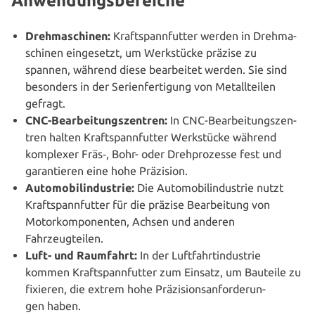
Anwendungsbereiche
Dreh­ma­schi­nen:
Kraft­spann­fut­ter werden in Dreh­ma­
schi­nen ein­ge­setzt, um Werk­stü­cke präzise zu
spannen, während diese bear­bei­tet werden. Sie sind
besonders in der Seri­en­fer­ti­gung von Metall­tei­len
gefragt.
CNC-Bear­bei­tungs­zen­tren:
In CNC-Bear­bei­tungs­zen­
tren halten Kraft­spann­fut­ter Werk­stü­cke während
komplexer Fräs‑, Bohr- oder Dreh­pro­zes­se fest und
garan­tie­ren eine hohe Präzision.
Auto­mo­bil­in­dus­trie:
Die Auto­mo­bil­in­dus­trie nutzt
Kraft­spann­fut­ter für die präzise Bear­bei­tung von
Motor­kom­po­nen­ten, Achsen und anderen
Fahrzeugteilen.
Luft- und Raumfahrt:
In der Luft­fahrt­in­dus­trie
kommen Kraft­spann­fut­ter zum Einsatz, um Bauteile zu
fixieren, die extrem hohe Prä­zi­si­ons­an­for­de­run­
gen haben.