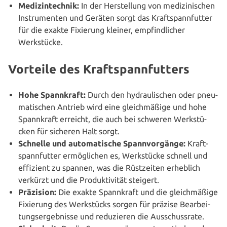
Medi­zin­tech­nik:
In der Her­stel­lung von medi­zi­ni­schen
Instru­men­ten und Geräten sorgt das Kraft­spann­fut­ter
für die exakte Fixierung kleiner, emp­find­li­cher
Werkstücke.
Vorteile des Kraftspannfutters
Hohe Spann­kraft:
Durch den hydrau­li­schen oder pneu­
ma­ti­schen Antrieb wird eine gleich­mä­ßi­ge und hohe
Spann­kraft erreicht, die auch bei schweren Werk­stü­
cken für sicheren Halt sorgt.
Schnelle und auto­ma­ti­sche Spann­vor­gän­ge:
Kraft­
spann­fut­ter ermög­li­chen es, Werk­stü­cke schnell und
effizient zu spannen, was die Rüst­zei­ten erheblich
verkürzt und die Pro­duk­ti­vi­tät steigert.
Präzision:
Die exakte Spann­kraft und die gleich­mä­ßi­ge
Fixierung des Werk­stücks sorgen für präzise Bear­bei­
tungs­er­geb­nis­se und redu­zie­ren die Ausschussrate.