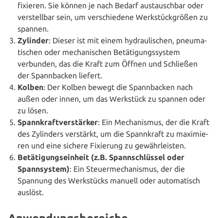
fixieren. Sie können je nach Bedarf aus­tausch­bar oder
ver­stell­bar sein, um ver­schie­de­ne Werk­stück­grö­ßen zu
spannen.
Zylinder
: Dieser ist mit einem hydrau­li­schen, pneu­ma­
ti­schen oder mecha­ni­schen Betä­ti­gungs­sys­tem
verbunden, das die Kraft zum Öffnen und Schließen
der Spann­ba­cken liefert.
Kolben
: Der Kolben bewegt die Spann­ba­cken nach
außen oder innen, um das Werkstück zu spannen oder
zu lösen.
Spann­kraft­ver­stär­ker
: Ein Mecha­nis­mus, der die Kraft
des Zylinders verstärkt, um die Spann­kraft zu maxi­mie­
ren und eine sichere Fixierung zu gewährleisten.
Betä­ti­gungs­ein­heit (z.B. Spann­schlüs­sel oder
Spann­sys­tem)
: Ein Steu­er­me­cha­nis­mus, der die
Spannung des Werk­stücks manuell oder auto­ma­tisch
auslöst.