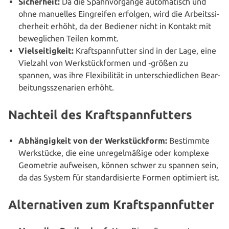
Sicher­heit:
Da die Spann­vor­gän­ge auto­ma­tisch und
ohne manuelles Ein­grei­fen erfolgen, wird die Arbeits­si­
cher­heit erhöht, da der Bediener nicht in Kontakt mit
beweg­li­chen Teilen kommt.
Viel­sei­tig­keit:
Kraft­spann­fut­ter sind in der Lage, eine
Vielzahl von Werk­stück­for­men und ‑größen zu
spannen, was ihre Fle­xi­bi­li­tät in unter­schied­li­chen Bear­
bei­tungs­sze­na­ri­en erhöht.
Nachteil des Kraftspannfutters
Abhän­gig­keit von der Werk­stück­form:
Bestimmte
Werk­stü­cke, die eine unre­gel­mä­ßi­ge oder komplexe
Geometrie aufweisen, können schwer zu spannen sein,
da das System für stan­dar­di­sier­te Formen optimiert ist.
Alternativen zum Kraftspannfutter