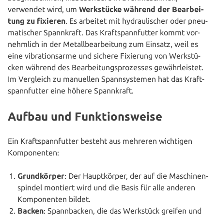
verwendet wird, um
Werk­stü­cke während der Bear­bei­
tung zu fixieren
. Es arbeitet mit hydrau­li­scher oder pneu­
ma­ti­scher Spann­kraft. Das Kraft­spann­fut­ter kommt vor­
nehm­lich in der Metall­be­ar­bei­tung zum Einsatz, weil es
eine vibra­ti­ons­ar­me und sichere Fixierung von Werk­stü­
cken während des Bear­bei­tungs­pro­zes­ses gewähr­leis­tet.
Im Vergleich zu manuellen Spann­sys­te­men hat das Kraft­
spann­fut­ter eine höhere Spannkraft.
Aufbau und Funktionsweise
Ein Kraft­spann­fut­ter besteht aus mehreren wichtigen
Komponenten:
Grund­kör­per
: Der Haupt­kör­per, der auf die Maschi­nen­
spin­del montiert wird und die Basis für alle anderen
Kom­po­nen­ten bildet.
Backen
: Spann­ba­cken, die das Werkstück greifen und