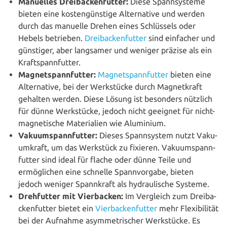
Manuelles Drei­ba­cken­fut­ter:
Diese Spann­sys­te­me
bieten eine kos­ten­güns­ti­ge Alter­na­ti­ve und werden
durch das manuelle Drehen eines Schlüs­sels oder
Hebels betrieben.
Drei­ba­cken­fut­ter
sind einfacher und
günstiger, aber langsamer und weniger präzise als ein
Kraftspannfutter.
Magnet­spann­fut­ter:
Magnet­spann­fut­ter
bieten eine
Alter­na­ti­ve, bei der Werk­stü­cke durch Magnet­kraft
gehalten werden. Diese Lösung ist besonders nützlich
für dünne Werk­stü­cke, jedoch nicht geeignet für nicht-
magne­ti­sche Mate­ria­li­en wie Aluminium.
Vaku­um­spann­fut­ter:
Dieses Spann­sys­tem nutzt Vaku­
um­kraft, um das Werkstück zu fixieren. Vaku­um­spann­
fut­ter sind ideal für flache oder dünne Teile und
ermög­li­chen eine schnelle Spann­vor­ga­be, bieten
jedoch weniger Spann­kraft als hydrau­li­sche Systeme.
Dreh­fut­ter mit Vier­ba­cken:
Im Vergleich zum Drei­ba­
cken­fut­ter bietet ein
Vier­ba­cken­fut­ter
mehr Fle­xi­bi­li­tät
bei der Aufnahme asym­me­tri­scher Werk­stü­cke. Es