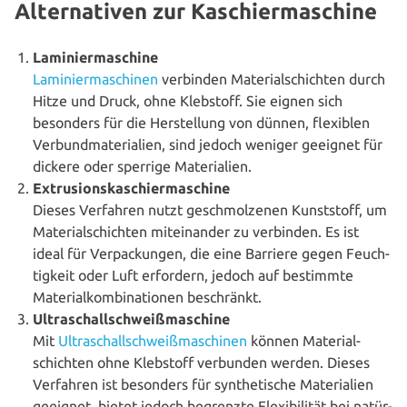
Alternativen zur Kaschiermaschine
Lami­nier­ma­schi­ne
Lami­nier­ma­schi­nen
verbinden Mate­ri­al­schich­ten durch
Hitze und Druck, ohne Klebstoff. Sie eignen sich
besonders für die Her­stel­lung von dünnen, flexiblen
Ver­bund­ma­te­ria­li­en, sind jedoch weniger geeignet für
dickere oder sperrige Materialien.
Extru­si­ons­ka­schier­ma­schi­ne
Dieses Verfahren nutzt geschmol­ze­nen Kunst­stoff, um
Mate­ri­al­schich­ten mit­ein­an­der zu verbinden. Es ist
ideal für Ver­pa­ckun­gen, die eine Barriere gegen Feuch­
tig­keit oder Luft erfordern, jedoch auf bestimmte
Mate­ri­al­kom­bi­na­tio­nen beschränkt.
Ultra­schall­schweiß­ma­schi­ne
Mit
Ultra­schall­schweiß­ma­schi­nen
können Mate­ri­al­
schich­ten ohne Klebstoff verbunden werden. Dieses
Verfahren ist besonders für syn­the­ti­sche Mate­ria­li­en
geeignet, bietet jedoch begrenzte Fle­xi­bi­li­tät bei natür­