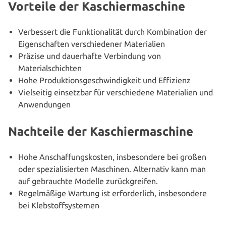
Vorteile der Kaschiermaschine
Ver­bes­sert die Funk­tio­na­li­tät durch Kom­bi­na­ti­on der
Eigen­schaf­ten ver­schie­de­ner Materialien
Präzise und dau­er­haf­te Ver­bin­dung von
Materialschichten
Hohe Pro­duk­ti­ons­ge­schwin­dig­keit und Effizienz
Viel­sei­tig ein­setz­bar für ver­schie­de­ne Mate­ria­li­en und
Anwendungen
Nachteile der Kaschiermaschine
Hohe Anschaf­fungs­kos­ten, ins­be­son­de­re bei großen
oder spe­zia­li­sier­ten Maschinen. Alter­na­tiv kann man
auf gebrauch­te Modelle zurückgreifen.
Regel­mä­ßi­ge Wartung ist erfor­der­lich, ins­be­son­de­re
bei Klebstoffsystemen