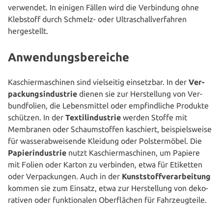
verwendet. In einigen Fällen wird die Ver­bin­dung ohne
Klebstoff durch Schmelz- oder Ultra­schall­ver­fah­ren
hergestellt.
Anwendungsbereiche
Kaschier­ma­schi­nen sind viel­sei­tig ein­setz­bar. In der
Ver­
pa­ckungs­in­dus­trie
dienen sie zur Her­stel­lung von Ver­
bund­fo­li­en, die Lebens­mit­tel oder emp­find­li­che Produkte
schützen. In der
Tex­til­in­dus­trie
werden Stoffe mit
Membranen oder Schaum­stof­fen kaschiert, bei­spiels­wei­se
für was­ser­ab­wei­sen­de Kleidung oder Pols­ter­mö­bel. Die
Papier­in­dus­trie
nutzt Kaschier­ma­schi­nen, um Papiere
mit Folien oder Karton zu verbinden, etwa für Etiketten
oder Ver­pa­ckun­gen. Auch in der
Kunst­stoff­ver­ar­bei­tung
kommen sie zum Einsatz, etwa zur Her­stel­lung von deko­
ra­ti­ven oder funk­tio­na­len Ober­flä­chen für Fahrzeugteile.