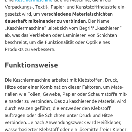
Verpackungs‑, Textil‑, Papier- und Kunst­stoff­in­dus­trie ein­
ge­setzt wird, um
ver­schie­de­ne Mate­ri­al­schich­ten
dauerhaft mit­ein­an­der zu verbinden
. Der Name
„Kaschier­ma­schi­ne“ leitet sich vom Begriff „kaschie­ren“
ab, was das Verkleben oder Lami­nie­ren von Schichten
beschreibt, um die Funk­tio­na­li­tät oder Optik eines
Produkts zu verbessern.
Funktionsweise
Die Kaschier­ma­schi­ne arbeitet mit Kleb­stof­fen, Druck,
Hitze oder einer Kom­bi­na­ti­on dieser Faktoren, um Mate­
ria­li­en wie Folien, Gewebe, Papier oder Schaum­stof­fe mit­
ein­an­der zu verbinden. Das zu kaschie­ren­de Material wird
durch Walzen geführt, die entweder den Klebstoff
auftragen oder die Schichten unter Druck und Hitze
verbinden. Je nach Anwen­dungs­zweck wird Heiß­kle­ber,
was­ser­ba­sier­ter Klebstoff oder ein löse­mit­tel­frei­er Kleber