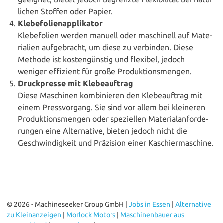
li­chen Stoffen oder Papier.
Kle­be­fo­li­en­ap­pli­ka­tor
Kle­be­fo­li­en werden manuell oder maschi­nell auf Mate­
ria­li­en auf­ge­bracht, um diese zu verbinden. Diese
Methode ist kos­ten­güns­tig und flexibel, jedoch
weniger effizient für große Produktionsmengen.
Druck­pres­se mit Kle­be­auf­trag
Diese Maschinen kom­bi­nie­ren den Kle­be­auf­trag mit
einem Press­vor­gang. Sie sind vor allem bei kleineren
Pro­duk­ti­ons­men­gen oder spe­zi­el­len Mate­ri­al­an­for­de­
run­gen eine Alter­na­ti­ve, bieten jedoch nicht die
Geschwin­dig­keit und Präzision einer Kaschiermaschine.
© 2026 - Machineseeker Group GmbH |
Jobs in Essen
|
Alternative
zu Kleinanzeigen
|
Morlock Motors
|
Maschinenbauer aus