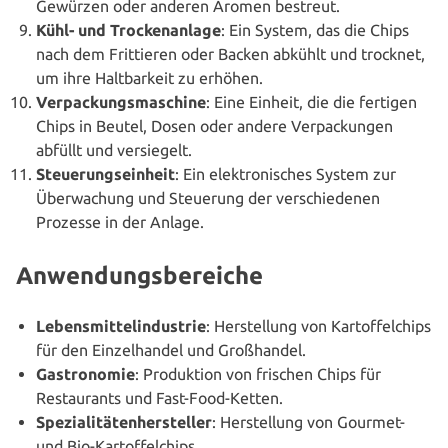
Gewürzen oder anderen Aromen bestreut.
Kühl- und Tro­cken­an­la­ge
: Ein System, das die Chips
nach dem Frit­tie­ren oder Backen abkühlt und trocknet,
um ihre Halt­bar­keit zu erhöhen.
Ver­pa­ckungs­ma­schi­ne
: Eine Einheit, die die fertigen
Chips in Beutel, Dosen oder andere Ver­pa­ckun­gen
abfüllt und versiegelt.
Steue­rungs­ein­heit
: Ein elek­tro­ni­sches System zur
Über­wa­chung und Steuerung der ver­schie­de­nen
Prozesse in der Anlage.
Anwendungsbereiche
Lebens­mit­tel­in­dus­trie
: Her­stel­lung von Kar­tof­fel­chips
für den Ein­zel­han­del und Großhandel.
Gas­tro­no­mie
: Pro­duk­ti­on von frischen Chips für
Restau­rants und Fast-Food-Ketten.
Spe­zia­li­tä­ten­her­stel­ler
: Her­stel­lung von Gourmet-
und Bio-Kartoffelchips.