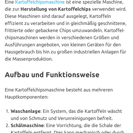
Eine
Kar­tof­fel­chips­ma­schi­ne
ist eine spezielle Maschine,
die zur
Her­stel­lung von Kar­tof­fel­chips
verwendet wird.
Diese Maschinen sind darauf ausgelegt, Kar­tof­feln
effizient zu ver­ar­bei­ten und in gleich­mä­ßig geschnit­te­ne,
frit­tier­te oder gebackene Chips umzu­wan­deln. Kar­tof­fel­
chips­ma­schi­nen werden in ver­schie­de­nen Größen und
Aus­füh­run­gen angeboten, von kleinen Geräten für den
Haus­ge­brauch bis hin zu großen indus­tri­el­len Anlagen für
die Massenproduktion.
Aufbau und Funktionsweise
Eine Kar­tof­fel­chips­ma­schi­ne besteht aus mehreren
Hauptkomponenten:
Wasch­an­la­ge
: Ein System, das die Kar­tof­feln wäscht
und von Schmutz und Ver­un­rei­ni­gun­gen befreit.
Schäl­ma­schi­ne
: Eine Vor­rich­tung, die die Schale der
Kar­tof­feln entfernt. Dies kann mecha­nisch oder durch