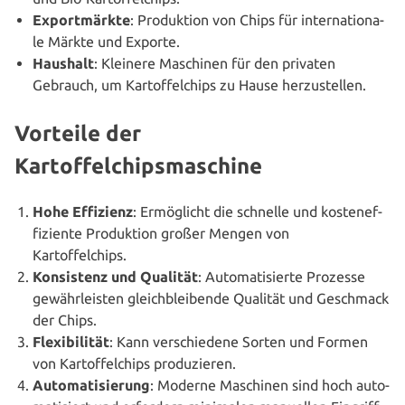
Export­märk­te
: Pro­duk­ti­on von Chips für inter­na­tio­na­
le Märkte und Exporte.
Haushalt
: Kleinere Maschinen für den privaten
Gebrauch, um Kar­tof­fel­chips zu Hause herzustellen.
Vorteile der
Kartoffelchipsmaschine
Hohe Effizienz
: Ermög­licht die schnelle und kos­ten­ef­
fi­zi­en­te Pro­duk­ti­on großer Mengen von
Kartoffelchips.
Kon­sis­tenz und Qualität
: Auto­ma­ti­sier­te Prozesse
gewähr­leis­ten gleich­blei­ben­de Qualität und Geschmack
der Chips.
Fle­xi­bi­li­tät
: Kann ver­schie­de­ne Sorten und Formen
von Kar­tof­fel­chips produzieren.
Auto­ma­ti­sie­rung
: Moderne Maschinen sind hoch auto­