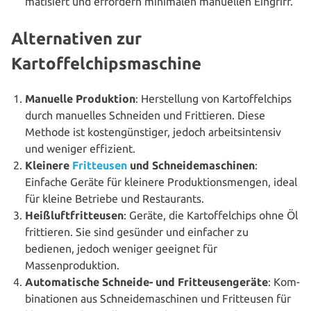
ma­ti­siert und erfordern minimalen manuellen Eingriff.
Alternativen zur
Kartoffelchipsmaschine
Manuelle Pro­duk­ti­on
: Her­stel­lung von Kar­tof­fel­chips
durch manuelles Schneiden und Frit­tie­ren. Diese
Methode ist kos­ten­güns­ti­ger, jedoch arbeits­in­ten­siv
und weniger effizient.
Kleinere
Frit­teu­sen
und Schnei­de­ma­schi­nen
:
Einfache Geräte für kleinere Pro­duk­ti­ons­men­gen, ideal
für kleine Betriebe und Restaurants.
Heiß­luft­frit­teu­sen
: Geräte, die Kar­tof­fel­chips ohne Öl
frit­tie­ren. Sie sind gesünder und einfacher zu
bedienen, jedoch weniger geeignet für
Massenproduktion.
Auto­ma­ti­sche Schneide- und Frit­teu­sen­ge­rä­te
: Kom­
bi­na­tio­nen aus Schnei­de­ma­schi­nen und Frit­teu­sen für