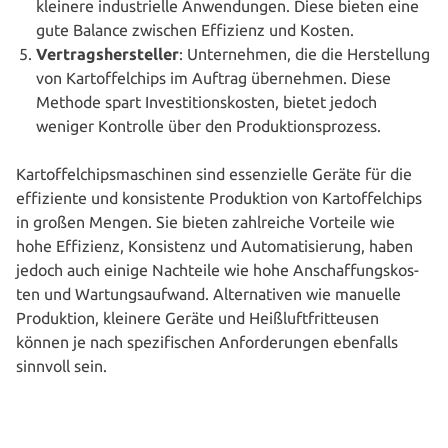
kleinere indus­tri­el­le Anwen­dun­gen. Diese bieten eine
gute Balance zwischen Effizienz und Kosten.
Ver­trags­her­stel­ler
: Unter­neh­men, die die Her­stel­lung
von Kar­tof­fel­chips im Auftrag über­neh­men. Diese
Methode spart Inves­ti­ti­ons­kos­ten, bietet jedoch
weniger Kontrolle über den Produktionsprozess.
Kar­tof­fel­chips­ma­schi­nen sind essen­zi­el­le Geräte für die
effi­zi­en­te und kon­sis­ten­te Pro­duk­ti­on von Kar­tof­fel­chips
in großen Mengen. Sie bieten zahl­rei­che Vorteile wie
hohe Effizienz, Kon­sis­tenz und Auto­ma­ti­sie­rung, haben
jedoch auch einige Nachteile wie hohe Anschaf­fungs­kos­
ten und War­tungs­auf­wand. Alter­na­ti­ven wie manuelle
Pro­duk­ti­on, kleinere Geräte und Heiß­luft­frit­teu­sen
können je nach spe­zi­fi­schen Anfor­de­run­gen ebenfalls
sinnvoll sein.