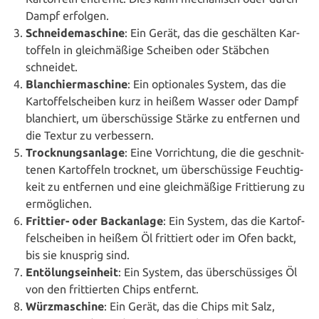
Dampf erfolgen.
Schnei­de­ma­schi­ne
: Ein Gerät, das die geschäl­ten Kar­
tof­feln in gleich­mä­ßi­ge Scheiben oder Stäbchen
schneidet.
Blan­chier­ma­schi­ne
: Ein optio­na­les System, das die
Kar­tof­fel­schei­ben kurz in heißem Wasser oder Dampf
blan­chiert, um über­schüs­si­ge Stärke zu entfernen und
die Textur zu verbessern.
Trock­nungs­an­la­ge
: Eine Vor­rich­tung, die die geschnit­
te­nen Kar­tof­feln trocknet, um über­schüs­si­ge Feuch­tig­
keit zu entfernen und eine gleich­mä­ßi­ge Frit­tie­rung zu
ermöglichen.
Frittier- oder Back­an­la­ge
: Ein System, das die Kar­tof­
fel­schei­ben in heißem Öl frittiert oder im Ofen backt,
bis sie knusprig sind.
Ent­ölungs­ein­heit
: Ein System, das über­schüs­si­ges Öl
von den frit­tier­ten Chips entfernt.
Würz­ma­schi­ne
: Ein Gerät, das die Chips mit Salz,