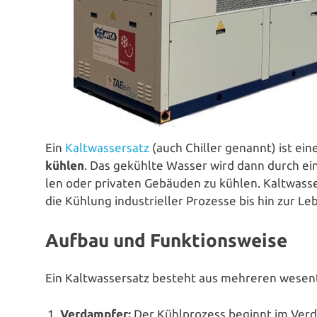
Ein
Kalt­was­ser­satz
(auch Chiller genannt) ist ein
kühlen
. Das gekühlte Wasser wird dann durch ein 
len oder privaten Gebäuden zu kühlen. Kalt­was­ser
die Kühlung indus­tri­el­ler Prozesse bis hin zur Leb
Aufbau und Funktionsweise
Ein Kalt­was­ser­satz besteht aus mehreren wesent­
Ver­damp­fer:
Der Kühl­pro­zess beginnt im Ver­