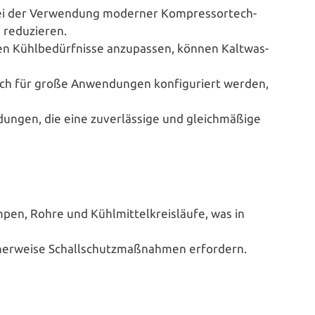
e bei der Ver­wen­dung moderner Kom­pres­sor­tech­
u reduzieren.
en Kühl­be­dürf­nis­se anzu­pas­sen, können Kalt­was­
auch für große Anwen­dun­gen kon­fi­gu­riert werden,
n­gen, die eine zuver­läs­si­ge und gleich­mä­ßi­ge
umpen, Rohre und Kühl­mit­tel­kreis­läu­fe, was in
her­wei­se Schall­schutz­maß­nah­men erfordern.