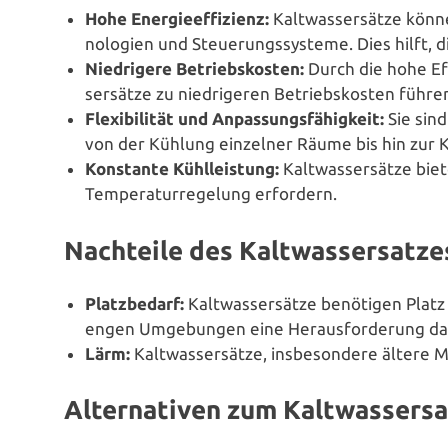
Hohe Ener­gie­ef­fi­zi­enz:
Kalt­was­ser­sät­ze könn
no­lo­gien und Steue­rungs­sys­te­me. Dies hilft
Nied­ri­ge­re Betriebs­kos­ten:
Durch die hohe Effi
ser­sät­ze zu nied­ri­ge­ren Betriebs­kos­ten führe
Fle­xi­bi­li­tät und Anpas­sungs­fä­hig­keit:
Sie sind
von der Kühlung einzelner Räume bis hin zur
Konstante Kühl­leis­tung:
Kalt­was­ser­sät­ze bie
Tem­pe­ra­tur­re­ge­lung erfordern.
Nachteile des Kaltwassersatze
Platz­be­darf:
Kalt­was­ser­sät­ze benötigen Platz f
engen Umge­bun­gen eine Her­aus­for­de­rung dar
Lärm:
Kalt­was­ser­sät­ze, ins­be­son­de­re älte
Alternativen zum Kaltwassersa