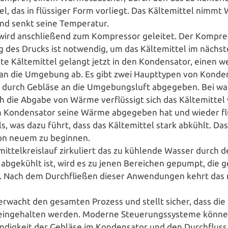
tel, das in flüssiger Form vorliegt. Das Käl­te­mit­tel n
nd senkt seine Temperatur.
l wird anschlie­ßend zum Kom­pres­sor geleitet. Der Kom­pres­
 des Drucks ist notwendig, um das Käl­te­mit­tel im nächst
te Käl­te­mit­tel gelangt jetzt in den Kon­den­sa­tor, einen 
n die Umgebung ab. Es gibt zwei Haupt­ty­pen von Kon­den­sa­
me durch Gebläse an die Umge­bungs­luft abgegeben. Bei was­
die Abgabe von Wärme ver­flüs­sigt sich das Käl­te­mit­tel
 Kon­den­sa­tor seine Wärme abgegeben hat und wieder flüssi
s, was dazu führt, dass das Käl­te­mit­tel stark abkühlt. Das 
von neuem zu beginnen.
mit­tel­kreis­lauf zir­ku­liert das zu kühlende Wasser durch
 abgekühlt ist, wird es zu jenen Bereichen gepumpt, die ge
. Nach dem Durch­flie­ßen dieser Anwen­dun­gen kehrt das
berwacht den gesamten Prozess und stellt sicher, dass die r
fs ein­ge­hal­ten werden. Moderne Steue­rungs­sys­te­me könne
­dig­keit der Gebläse im Kon­den­sa­tor und den Durch­fluss