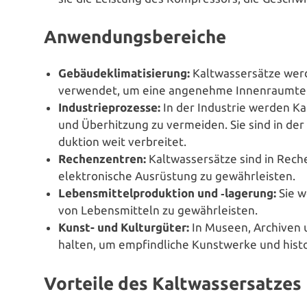
Anwendungsbereiche
Gebäu­de­kli­ma­ti­sie­rung:
Kalt­was­ser­sät­ze we
verwendet, um eine angenehme Innen­raum­tem­
Indus­trie­pro­zes­se:
In der Industrie werden Kalt­
und Über­hit­zung zu vermeiden. Sie sind in der K
duk­ti­on weit verbreitet.
Rechen­zen­tren:
Kalt­was­ser­sät­ze sind in Re
elek­tro­ni­sche Aus­rüs­tung zu gewährleisten.
Lebens­mit­tel­pro­duk­ti­on und ‑lagerung:
Sie w
von Lebens­mit­teln zu gewährleisten.
Kunst- und Kul­tur­gü­ter:
In Museen, Archiven und
hal­ten, um emp­find­li­che Kunst­wer­ke und his
Vorteile des Kaltwassersatzes