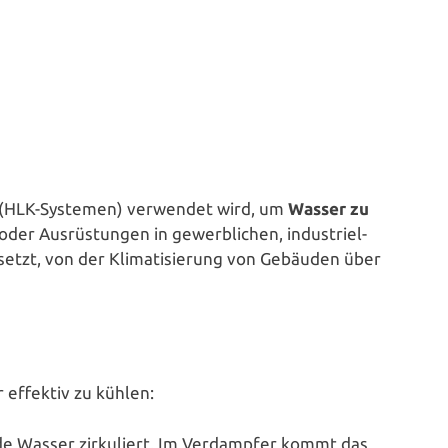
gen (HLK-Systemen) verwendet wird, um
Wasser zu
Aus­rüs­tun­gen in gewerb­li­chen, indus­tri­el­
etzt, von der Kli­ma­ti­sie­rung von Gebäuden über
r effektiv zu kühlen:
e Wasser zir­ku­liert. Im Ver­damp­fer kommt das