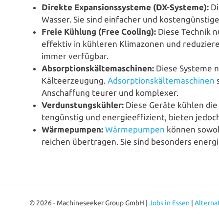
Direkte Expan­si­ons­sys­te­me (DX-Systeme):
Di
Wasser. Sie sind einfacher und kos­ten­güns­ti­ger
Freie Kühlung (Free Cooling):
Diese Technik nu
effektiv in kühleren Kli­ma­zo­nen und redu­zie
immer verfügbar.
Absorp­ti­ons­käl­te­ma­schi­nen:
Diese Systeme nu
Käl­te­er­zeu­gung.
Adsorp­ti­ons­käl­te­ma­schi­nen
s
Anschaf­fung teurer und komplexer.
Ver­duns­tungs­küh­ler:
Diese Geräte kühlen die L
ten­güns­tig und ener­gie­ef­fi­zi­ent, bieten je
Wär­me­pum­pen:
Wär­me­pum­pen
können sowoh
rei­chen über­tra­gen. Sie sind besonders ener­gie
© 2026 - Machineseeker Group GmbH |
Jobs in Essen
|
Alterna