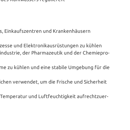
 Ein­kaufs­zen­tren und Kran­ken­häu­sern
zes­se und Elek­tro­nik­aus­rüs­tun­gen zu kühlen
indus­trie, der Phar­ma­zeu­tik und der Che­mie­pro­
räu­me zu kühlen und eine stabile Umgebung für die
ei­chen verwendet, um die Frische und Sicher­heit
m­pe­ra­tur und Luft­feuch­tig­keit auf­recht­zu­er­