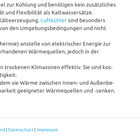
el zur Kühlung und benötigen kein zusätz­li­ches
 und Fle­xi­bi­li­tät als Kaltwassersätze.
l­te­er­zeu­gung.
Luft­küh­ler
sind besonders
g von den Umge­bungs­be­din­gun­gen und nicht
­mie) anstelle von elek­tri­scher Energie zur
t vor­han­de­nen Wär­me­quel­len, jedoch in der
trockenen Kli­ma­zo­nen effektiv. Sie sind kos­
tigkeit.
dem sie Wärme zwischen Innen- und Außen­be­
g­bar­keit geeig­ne­ter Wär­me­quel­len und ‑senken.
and
|
Datenschutz
|
Impressum