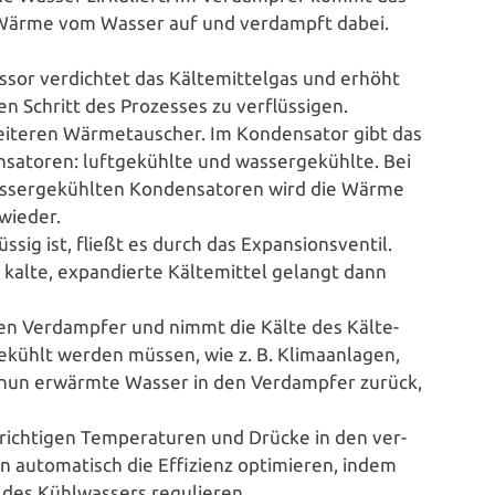
immt Wärme vom Wasser auf und verdampft dabei.
sor ver­dich­tet das Käl­te­mit­tel­gas und erhöht
en Schritt des Prozesses zu verflüssigen.
weiteren Wär­me­tau­scher. Im Kon­den­sa­tor gibt das
to­ren: luft­ge­kühl­te und was­ser­ge­kühl­te. Bei
ser­ge­kühl­ten Kon­den­sa­to­ren wird die Wärme
 wieder.
g ist, fließt es durch das Expan­si­ons­ven­til.
kalte, expan­dier­te Käl­te­mit­tel gelangt dann
 den Ver­damp­fer und nimmt die Kälte des Käl­te­
kühlt werden müssen, wie z. B. Kli­ma­an­la­gen,
 nun erwärmte Wasser in den Ver­damp­fer zurück,
ichtigen Tem­pe­ra­tu­ren und Drücke in den ver­
n auto­ma­tisch die Effizienz opti­mie­ren, indem
 des Kühl­was­sers regulieren.