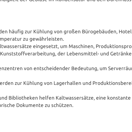
rden häufig zur Kühlung von großen Büro­ge­bäu­den, Hotels,
pe­ra­tur zu gewährleisten.
was­ser­sät­ze ein­ge­setzt, um Maschinen, Pro­duk­ti­ons­pro­
unst­stoff­ver­ar­bei­tung, der Lebens­mit­tel- und Geträn­ke­
chen­zen­tren von ent­schei­den­der Bedeutung, um Ser­ver­
erden zur Kühlung von Lager­hal­len und Pro­duk­ti­ons­be­r
 Biblio­the­ken helfen Kalt­was­ser­sät­ze, eine konstante Te
­to­ri­sche Dokumente zu schützen.