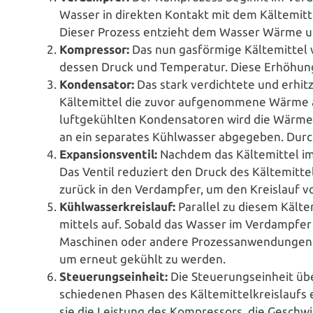
Wasser in direkten Kontakt mit dem Käl­te­mit­
Dieser Prozess entzieht dem Wasser Wärme u
Kom­pres­sor:
Das nun gas­för­mi­ge Käl­te­mit­te
dessen Druck und Tem­pe­ra­tur. Diese Erhöhung
Kon­den­sa­tor:
Das stark ver­dich­te­te und erhitz
Käl­te­mit­tel die zuvor auf­ge­nom­me­ne Wärme a
luft­ge­kühl­ten Kon­den­sa­to­ren wird die Wär
an ein separates Kühl­was­ser abgegeben. Durch 
Expan­si­ons­ven­til:
Nachdem das Käl­te­mit­tel im
Das Ventil reduziert den Druck des Käl­te­mit­tel
zurück in den Ver­damp­fer, um den Kreislauf 
Kühl­was­ser­kreis­lauf:
Parallel zu diesem Käl­te­
mit­tels auf. Sobald das Wasser im Ver­damp­fer
Maschinen oder andere Pro­zess­an­wen­dun­gen
um erneut gekühlt zu werden.
Steue­rungs­ein­heit:
Die Steue­rungs­ein­heit ü
schie­de­nen Phasen des Käl­te­mit­tel­kreis­lau
sie die Leistung des Kom­pres­sors, die Geschwin