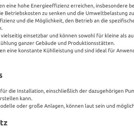
en eine hohe Ener­gie­ef­fi­zi­enz erreichen, ins­be­son­de­r
, die Betriebs­kos­ten zu senken und die Umwelt­be­las­tung z
zienz und die Mög­lich­keit, den Betrieb an die spe­zi­fi­sch
n.
 viel­sei­tig ein­setz­bar und können sowohl für kleine als 
 Kühlung ganzer Gebäude und Produktionsstätten.
ten eine konstante Kühl­leis­tung und sind ideal für Anwen­du
s
ür die Instal­la­ti­on, ein­schließ­lich der dazu­ge­hö­ri­gen P
­stel­len kann.
re Modelle oder große Anlagen, können laut sein und mög­li­c
tz