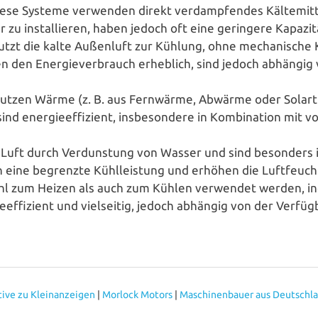
ese Systeme verwenden direkt ver­damp­fen­des Käl­te­mit­t
 zu instal­lie­ren, haben jedoch oft eine geringere Kapazität
tzt die kalte Außenluft zur Kühlung, ohne mecha­ni­sche Kä
­ren den Ener­gie­ver­brauch erheblich, sind jedoch abhängi
tzen Wärme (z. B. aus Fernwärme, Abwärme oder Solar­ther
ind ener­gie­ef­fi­zi­ent, ins­be­son­de­re in Kom­bi­na­ti­on mi
uft durch Ver­duns­tung von Wasser und sind besonders in 
doch eine begrenzte Kühl­leis­tung und erhöhen die Luftfeuch
l zum Heizen als auch zum Kühlen verwendet werden, in
­ef­fi­zi­ent und viel­sei­tig, jedoch abhängig von der Ver­fü
tive zu Kleinanzeigen
|
Morlock Motors
|
Maschinenbauer aus Deutschl