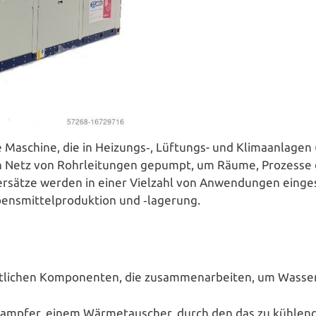
e Maschine, die in Heizungs‑, Lüftungs- und Kli­ma­an­la­
Netz von Rohr­lei­tun­gen gepumpt, um Räume, Prozesse oder 
­sät­ze werden in einer Vielzahl von Anwen­dun­gen ein­ge­s
ens­mit­tel­pro­duk­ti­on und ‑lagerung.
li­chen Kom­po­nen­ten, die zusam­men­ar­bei­ten, um Wasse
damp­fer, einem Wär­me­tau­scher, durch den das zu kühlend