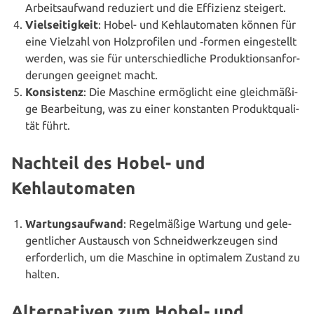
Arbeits­auf­wand reduziert und die Effizienz steigert.
Viel­sei­tig­keit
: Hobel- und Kehl­au­to­ma­ten können für
eine Vielzahl von Holz­pro­fi­len und ‑formen ein­ge­stellt
werden, was sie für unter­schied­li­che Pro­duk­ti­ons­an­for­
de­run­gen geeignet macht.
Kon­sis­tenz
: Die Maschine ermög­licht eine gleich­mä­ßi­
ge Bear­bei­tung, was zu einer kon­stan­ten Pro­dukt­qua­li­
tät führt.
Nachteil des Hobel- und
Kehlautomaten
War­tungs­auf­wand
: Regel­mä­ßi­ge Wartung und gele­
gent­li­cher Austausch von Schneid­werk­zeu­gen sind
erfor­der­lich, um die Maschine in optimalem Zustand zu
halten.
Alternativen zum Hobel- und