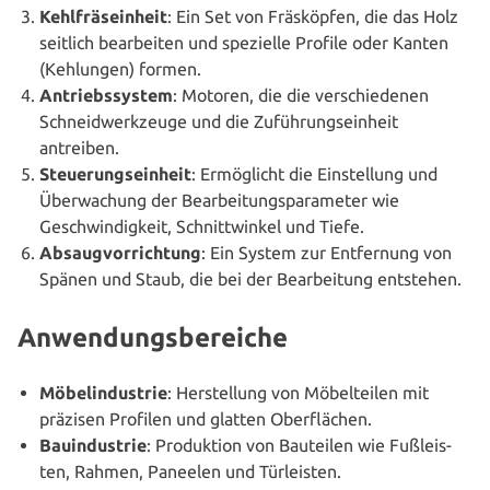
Kehl­fräs­ein­heit
: Ein Set von Fräs­köp­fen, die das Holz
seitlich bear­bei­ten und spezielle Profile oder Kanten
(Kehlungen) formen.
Antriebs­sys­tem
: Motoren, die die ver­schie­de­nen
Schneid­werk­zeu­ge und die Zufüh­rungs­ein­heit
antreiben.
Steue­rungs­ein­heit
: Ermög­licht die Ein­stel­lung und
Über­wa­chung der Bear­bei­tungs­pa­ra­me­ter wie
Geschwin­dig­keit, Schnitt­win­kel und Tiefe.
Absaug­vor­rich­tung
: Ein System zur Ent­fer­nung von
Spänen und Staub, die bei der Bear­bei­tung entstehen.
Anwendungsbereiche
Möbel­in­dus­trie
: Her­stel­lung von Möbel­tei­len mit
präzisen Profilen und glatten Oberflächen.
Bau­in­dus­trie
: Pro­duk­ti­on von Bauteilen wie Fuß­leis­
ten, Rahmen, Paneelen und Türleisten.