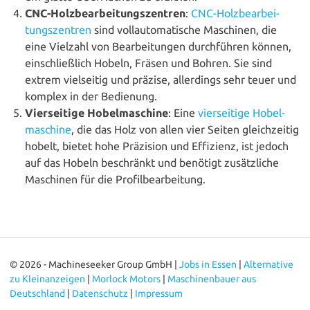
CNC-Holz­be­ar­bei­tungs­zen­tren
:
CNC-Holz­be­ar­bei­
tungs­zen­tren
sind voll­au­to­ma­ti­sche Maschinen, die
eine Vielzahl von Bear­bei­tun­gen durch­füh­ren können,
ein­schließ­lich Hobeln, Fräsen und Bohren. Sie sind
extrem viel­sei­tig und präzise, aller­dings sehr teuer und
komplex in der Bedienung.
Vier­sei­ti­ge Hobel­ma­schi­ne
: Eine
vier­sei­ti­ge Hobel­
ma­schi­ne
, die das Holz von allen vier Seiten gleich­zei­tig
hobelt, bietet hohe Präzision und Effizienz, ist jedoch
auf das Hobeln beschränkt und benötigt zusätz­li­che
Maschinen für die Profilbearbeitung.
© 2026 - Machineseeker Group GmbH |
Jobs in Essen
|
Alternative
zu Kleinanzeigen
|
Morlock Motors
|
Maschinenbauer aus
Deutschland
|
Datenschutz
|
Impressum