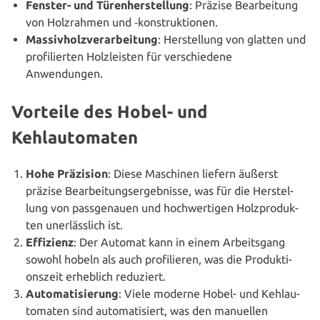
Fenster- und Türen­her­stel­lung
: Präzise Bear­bei­tung
von Holz­rah­men und ‑kon­struk­tio­nen.
Mas­siv­holz­ver­ar­bei­tung
: Her­stel­lung von glatten und
pro­fi­lier­ten Holz­leis­ten für ver­schie­de­ne
Anwendungen.
Vorteile des Hobel- und
Kehlautomaten
Hohe Präzision
: Diese Maschinen liefern äußerst
präzise Bear­bei­tungs­er­geb­nis­se, was für die Her­stel­
lung von pass­ge­nau­en und hoch­wer­ti­gen Holz­pro­duk­
ten uner­läss­lich ist.
Effizienz
: Der Automat kann in einem Arbeits­gang
sowohl hobeln als auch pro­fi­lie­ren, was die Pro­duk­ti­
ons­zeit erheblich reduziert.
Auto­ma­ti­sie­rung
: Viele moderne Hobel- und Kehl­au­
to­ma­ten sind auto­ma­ti­siert, was den manuellen