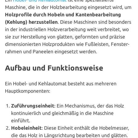
Maschine, die in der Holz­be­ar­bei­tung ein­ge­setzt wird, um
Holz­pro­fi­le durch Hobeln und Kan­ten­be­ar­bei­tung
(Kehlung) her­zu­stel­len
. Diese Maschinen sind besonders
in der indus­tri­el­len Holz­ver­ar­bei­tung weit ver­brei­tet, wo
sie zur Her­stel­lung von glatten, geformten und präzise
dimen­sio­nier­ten Holz­pro­duk­ten wie Fuß­leis­ten, Fens­ter­
rah­men und Paneelen ein­ge­setzt werden.
Aufbau und Funktionsweise
Ein Hobel- und Kehl­au­to­mat besteht aus mehreren
Hauptkomponenten:
Zufüh­rungs­ein­heit
: Ein Mecha­nis­mus, der das Holz
kon­ti­nu­ier­lich und gleich­mä­ßig in die Maschine
einführt.
Hobel­ein­heit
: Diese Einheit enthält die Hobel­mes­ser,
die das Holz in Längs­rich­tung bear­bei­ten und glätten.