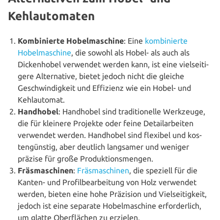
Kehlautomaten
Kom­bi­nier­te Hobel­ma­schi­ne
: Eine
kom­bi­nier­te
Hobel­ma­schi­ne
, die sowohl als Hobel- als auch als
Dicken­ho­bel verwendet werden kann, ist eine viel­sei­ti­
ge­re Alter­na­ti­ve, bietet jedoch nicht die gleiche
Geschwin­dig­keit und Effizienz wie ein Hobel- und
Kehlautomat.
Handhobel
: Handhobel sind tra­di­tio­nel­le Werkzeuge,
die für kleinere Projekte oder feine Detail­ar­bei­ten
verwendet werden. Handhobel sind flexibel und kos­
ten­güns­tig, aber deutlich langsamer und weniger
präzise für große Produktionsmengen.
Fräs­ma­schi­nen
:
Fräs­ma­schi­nen
, die speziell für die
Kanten- und Pro­fil­be­ar­bei­tung von Holz verwendet
werden, bieten eine hohe Präzision und Viel­sei­tig­keit,
jedoch ist eine separate Hobel­ma­schi­ne erfor­der­lich,
um glatte Ober­flä­chen zu erzielen.