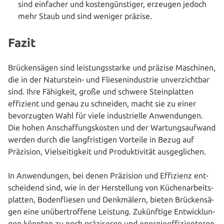
sind einfacher und kos­ten­güns­ti­ger, erzeugen jedoch
mehr Staub und sind weniger präzise.
Fazit
Brü­cken­sä­gen sind leis­tungs­star­ke und präzise Maschinen,
die in der Natur­stein- und Flie­sen­in­dus­trie unver­zicht­bar
sind. Ihre Fähigkeit, große und schwere Stein­plat­ten
effizient und genau zu schneiden, macht sie zu einer
bevor­zug­ten Wahl für viele indus­tri­el­le Anwen­dun­gen.
Die hohen Anschaf­fungs­kos­ten und der War­tungs­auf­wand
werden durch die lang­fris­ti­gen Vorteile in Bezug auf
Präzision, Viel­sei­tig­keit und Pro­duk­ti­vi­tät ausgeglichen.
In Anwen­dun­gen, bei denen Präzision und Effizienz ent­
schei­dend sind, wie in der Her­stel­lung von Küchen­ar­beits­
plat­ten, Boden­flie­sen und Denk­mä­lern, bieten Brü­cken­sä­
gen eine unüber­trof­fe­ne Leistung. Zukünf­ti­ge Ent­wick­lun­
gen könnten zu noch prä­zi­se­ren und ener­gie­ef­fi­zi­en­te­ren