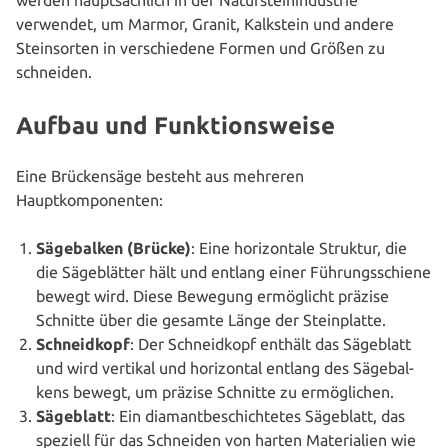
verwendet, um Marmor, Granit, Kalkstein und andere
Stein­sor­ten in ver­schie­de­ne Formen und Größen zu
schneiden.
Aufbau und Funktionsweise
Eine Brü­cken­sä­ge besteht aus mehreren
Hauptkomponenten:
Säge­bal­ken (Brücke)
: Eine hori­zon­ta­le Struktur, die
die Säge­blät­ter hält und entlang einer Füh­rungs­schie­ne
bewegt wird. Diese Bewegung ermög­licht präzise
Schnitte über die gesamte Länge der Steinplatte.
Schneid­kopf
: Der Schneid­kopf enthält das Sägeblatt
und wird vertikal und hori­zon­tal entlang des Säge­bal­
kens bewegt, um präzise Schnitte zu ermöglichen.
Sägeblatt
: Ein dia­mant­be­schich­te­tes Sägeblatt, das
speziell für das Schneiden von harten Mate­ria­li­en wie