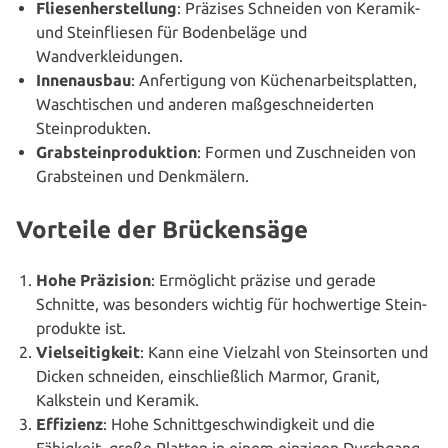
Flie­sen­her­stel­lung
: Präzises Schneiden von Keramik-
und Stein­flie­sen für Boden­be­lä­ge und
Wandverkleidungen.
Innen­aus­bau
: Anfer­ti­gung von Küchen­ar­beits­plat­ten,
Wasch­ti­schen und anderen maß­ge­schnei­der­ten
Steinprodukten.
Grab­stein­pro­duk­ti­on
: Formen und Zuschnei­den von
Grab­stei­nen und Denkmälern.
Vorteile der Brückensäge
Hohe Präzision
: Ermög­licht präzise und gerade
Schnitte, was besonders wichtig für hoch­wer­ti­ge Stein­
pro­duk­te ist.
Viel­sei­tig­keit
: Kann eine Vielzahl von Stein­sor­ten und
Dicken schneiden, ein­schließ­lich Marmor, Granit,
Kalkstein und Keramik.
Effizienz
: Hohe Schnitt­ge­schwin­dig­keit und die
Fähigkeit, große Platten in einem einzigen Durchgang