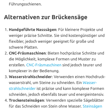
Führungsschienen.
Alternativen zur Brückensäge
Hand­ge­führ­te Nasssägen
: Für kleinere Projekte und
weniger präzise Schnitte. Sie sind kos­ten­güns­ti­ger und
flexibler, jedoch weniger geeignet für große und
schwere Platten.
CNC-Fräs­ma­schi­nen
: Bieten hoch­prä­zi­se Schnitte und
die Mög­lich­keit, komplexe Formen und Muster zu
erstellen.
CNC-Fräs­ma­schi­nen
sind jedoch teurer und
komplexer in der Bedienung.
Was­ser­strahl­schnei­der
: Verwenden einen Hoch­druck­
was­ser­strahl, um Steine zu schneiden. Ein
Was­ser­
strahl­schnei­der
ist präzise und kann komplexe Formen
schneiden, jedoch ebenfalls teuer und energieintensiv.
Tro­cken­stein­sä­gen
: Verwenden spezielle Säge­blät­ter
für das Schneiden von Stein ohne Wasser.
Stein­sä­gen