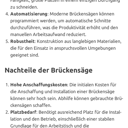
zu schneiden.
Auto­ma­ti­sie­rung
: Moderne Brü­cken­sä­gen können
pro­gram­miert werden, um auto­ma­ti­sche Schnitte
durch­zu­füh­ren, was die Pro­duk­ti­vi­tät erhöht und den
manuellen Arbeits­auf­wand reduziert.
Robust­heit
: Kon­struk­ti­on aus lang­le­bi­gen Mate­ria­li­en,
die für den Einsatz in anspruchs­vol­len Umge­bun­gen
geeignet sind.
Nachteile der Brückensäge
Hohe Anschaf­fungs­kos­ten
: Die initialen Kosten für
die Anschaf­fung und Instal­la­ti­on einer Brü­cken­sä­ge
können sehr hoch sein. Abhilfe können gebrauch­te Brü­
cken­sä­gen schaffen.
Platz­be­darf
: Benötigt aus­rei­chend Platz für die Instal­
la­ti­on und den Betrieb, ein­schließ­lich einer stabilen
Grundlage für den Arbeits­tisch und die