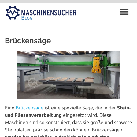
Zum
Inhalt
springen
Brückensäge
Eine
Brü­cken­sä­ge
ist eine spezielle Säge, die in der
Stein-
und Flie­sen­ver­ar­bei­tung
ein­ge­setzt wird. Diese
Maschinen sind so kon­stru­iert, dass sie große und schwere
Stein­plat­ten präzise schneiden können. Brü­cken­sä­gen
werden haupt­säch­lich in der Natur­stein­in­dus­trie