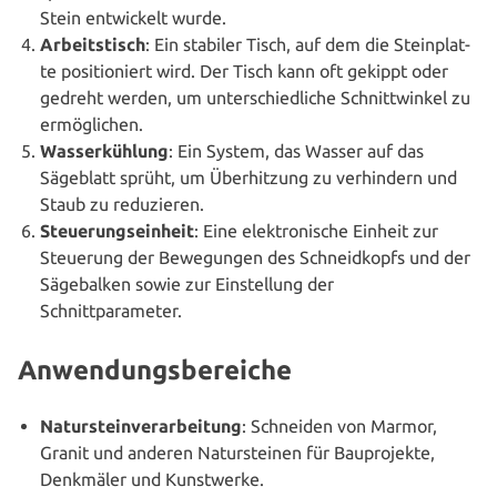
Stein ent­wi­ckelt wurde.
Arbeits­tisch
: Ein stabiler Tisch, auf dem die Stein­plat­
te posi­tio­niert wird. Der Tisch kann oft gekippt oder
gedreht werden, um unter­schied­li­che Schnitt­win­kel zu
ermöglichen.
Was­ser­küh­lung
: Ein System, das Wasser auf das
Sägeblatt sprüht, um Über­hit­zung zu ver­hin­dern und
Staub zu reduzieren.
Steue­rungs­ein­heit
: Eine elek­tro­ni­sche Einheit zur
Steuerung der Bewe­gun­gen des Schneid­kopfs und der
Säge­bal­ken sowie zur Ein­stel­lung der
Schnittparameter.
Anwendungsbereiche
Natur­stein­ver­ar­bei­tung
: Schneiden von Marmor,
Granit und anderen Natur­stei­nen für Bau­pro­jek­te,
Denkmäler und Kunstwerke.